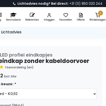
Lichtadvies nodig? Bel direct:
+31 (0) 850 020 244
0
g
Kennisbank
Referenties
Inloggen
Favorieten
Offerte
Winkelwagen
 Lichtadvies
LED profiel eindkapjes
 eindkap zonder kabeldoorvoer
1 beoordeling (en)
62
Excl. btw
 keuze:
*
orraad (9944)