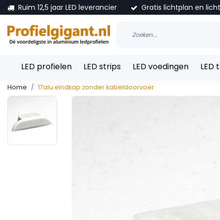
Ruim 12,5 jaar LED leverancier
Gratis lichtplan en lich
LED profielen
LED strips
LED voedingen
LED 
Home
17alu eindkap zonder kabeldoorvoer