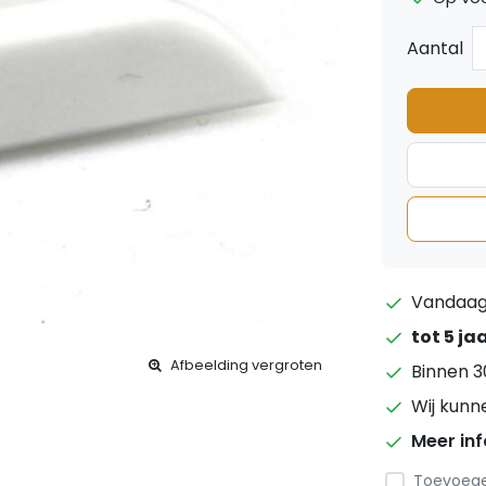
Aantal
Vandaag 
tot 5 ja
Afbeelding vergroten
Binnen 3
Wij kunn
Meer in
Toevoegen