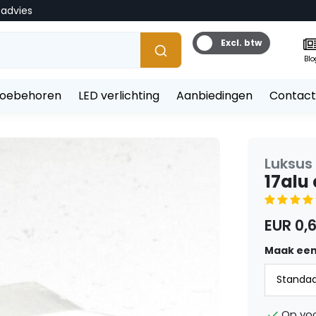
tadvies
Excl. btw
Blo
toebehoren
LED verlichting
Aanbiedingen
Contact
Luksus 
17alu
EUR 0,
Maak een
Op vo