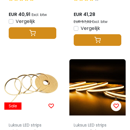
24VDC p/m IP20
wit 12W 980LM
CRI90 - 5 meter
4x8mm IP65 – 3
EUR 40,91
EUR 41,28
Excl. btw
meter
Vergelijk
EUR 57,02
Excl. btw
Vergelijk
Sale
Luksus LED strips
Luksus LED strips