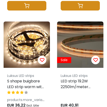
Sale
Luksus LED strips
Luksus LED strips
S shape buigbare
LED strip 19.2W
LED strip warm wit
2250lm/meter
3000K IP20 24V 10W
160LED 24VDC IP20
72 LEDs p/m
Warm Wit 3000K 5m
products.more_variants_available
Rol
EUR 36,22
EUR 40,91
Excl. btw