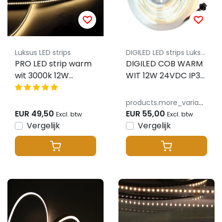
Luksus LED strips
DIGILED LED strips Luksus
PRO LED strip warm
DIGILED COB WARM
wit 3000k 12W
WIT 12W 24VDC IP30
1360LM 128LED
5m Rol - PIXEL PRO -
24VDC p/m IP20
WS2811
products.more_variants_available
CRI90 - 5 meter
EUR 49,50
EUR 55,00
Excl. btw
Excl. btw
Vergelijk
Vergelijk