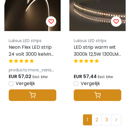
Luksus LED strips
Luksus LED strips
Neon Flex LED strip
LED strip warm wit
24 volt 3000 kelvin
3000k 12,5W 1300LM
warm wit 9,6W
192LED p/m 48VDC
1000LM 6x12mm IP65
IP20 CRI93 - 5 meter
products.more_variants_available
– 5 meter
EUR 57,02
EUR 57,44
Excl. btw
Excl. btw
Vergelijk
Vergelijk
1
2
3