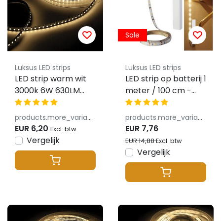
Sale
Luksus LED strips
Luksus LED strips
LED strip warm wit
LED strip op batterij 1
3000k 6W 630LM
meter / 100 cm -
60LED p/m 24vdc
warm wit – 3000k –
inclusief
products.more_variants_available
products.more_variants_available
bewegingssensor
EUR 6,20
EUR 7,76
Excl. btw
Vergelijk
EUR 14,88
Excl. btw
Vergelijk