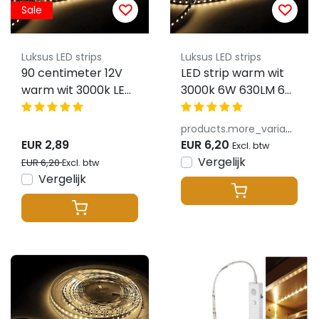
Sale
Luksus LED strips
Luksus LED strips
90 centimeter 12V
LED strip warm wit
warm wit 3000k LED
3000k 6W 630LM 60
strip 6W
LED p/m 12VDC
630lm/meter IP20 -
products.more_variants_available
4 meter
EUR 2,89
EUR 6,20
Excl. btw
aansluitkabel
Vergelijk
EUR 6,20
Excl. btw
Vergelijk