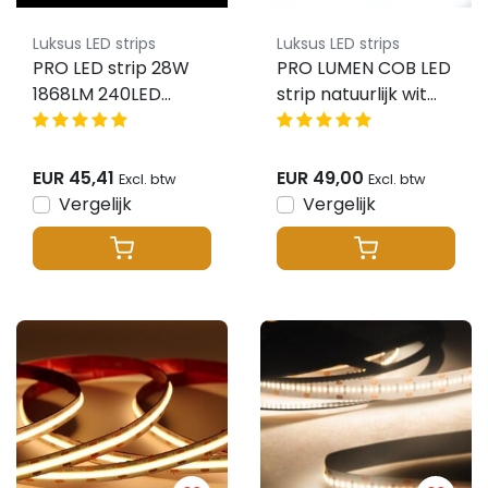
Luksus LED strips
Luksus LED strips
PRO LED strip 28W
PRO LUMEN COB LED
1868LM 240LED
strip natuurlijk wit
24VDC IP20 warm
4000K 14W 2500LM
wit 3000K - 3 meter
512 LED’s p/m
24VDC IP20 - 5
EUR 45,41
EUR 49,00
Excl. btw
Excl. btw
meter
Vergelijk
Vergelijk