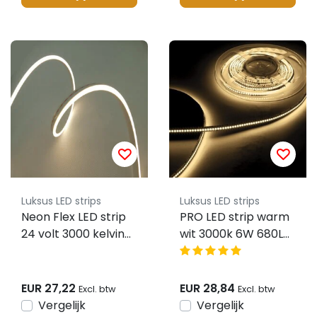
Luksus LED strips
Luksus LED strips
Neon Flex LED strip
PRO LED strip warm
24 volt 3000 kelvin
wit 3000k 6W 680LM
warm wit 9,6W
64LED p/m 24VDC
1000LM 6x12mm IP65
IP20 CRI91 - 5 meter
– 3 meter
EUR 27,22
EUR 28,84
Excl. btw
Excl. btw
Vergelijk
Vergelijk