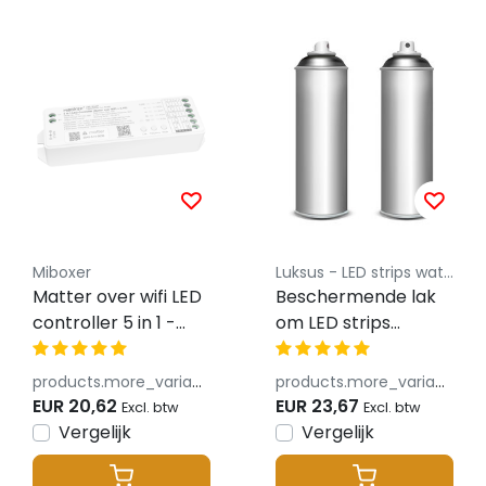
Miboxer
Luksus - LED strips waterdicht spray
Matter over wifi LED
Beschermende lak
controller 5 in 1 -
om LED strips
voor Single
waterafstotend te
Color/Dual
maken
products.more_variants_available
products.more_variants_available
White/RGB/RGBW/RGBWW/RGBCCT
EUR 20,62
EUR 23,67
Excl. btw
Excl. btw
LED strips 12-24-48v
Vergelijk
Vergelijk
- ML5