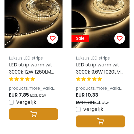
Sale
Luksus LED strips
Luksus LED strips
LED strip warm wit
LED strip warm wit
3000k 12W 1260LM
3000k 9,6W 1020LM
60LED p/m 24VDC
120LED p/m 24vdc
products.more_variants_available
products.more_variants_available
EUR 7,85
EUR 10,33
Excl. btw
Vergelijk
EUR 11,98
Excl. btw
Vergelijk