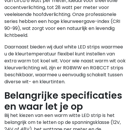
van circa 6 watt per meter, ideaal voor sfeervolle
accentverlichting, tot 28 watt per meter voor
veeleisende hoofdverlichting. Onze professionele
series hebben een hoge kleurweergave-index (CRI
90-99), wat zorgt voor een natuurlijk en levendig
lichtbeeld.
Daarnaast bieden wij dual white LED strips waarmee
u de kleurtemperatuur flexibel kunt instellen van
extra warm tot koel wit. Voor wie naast warm wit ook
kleurverlichting wil, zijn er RGBWW en RGBCCT strips
beschikbaar, waarmee u eenvoudig schakelt tussen
diverse wit- en kleurtinten.
Belangrijke specificaties
en waar let je op
Bij het kiezen van een warm witte LED strip is het
belangrijk om te letten op de spanningsklasse (12V,
24V of 48V), het wattage per meter en de