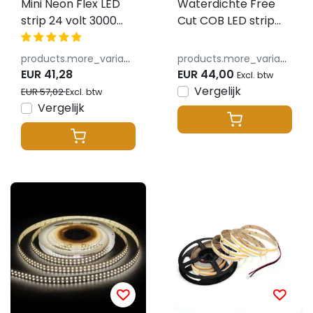
Mini Neon Flex LED
Waterdichte Free
strip 24 volt 3000
Cut COB LED strip
kelvin warm wit 10W
warm wit 13W
850LM 4x8mm IP65
1200LM 528LED p/m
products.more_variants_available
products.more_variants_available
24VDC IP65 3000K –
EUR 41,28
EUR 44,00
Excl. btw
5 meter
Vergelijk
EUR 57,02
Excl. btw
Vergelijk