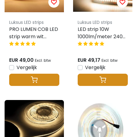
Luksus LED strips
Luksus LED strips
PRO LUMEN COB LED
LED strip 10W
strip warm wit
1000lm/meter 240
3000K 14W 2500LM
LED 24VDC IP20
512 LED’s p/m
Warm Wit 3000K 5m
24VDC IP20 - 5
Rol
EUR 49,00
EUR 49,17
Excl. btw
Excl. btw
meter
Vergelijk
Vergelijk