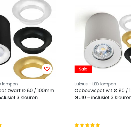
Sale
ED lampen
Luksus - LED lampen
ot zwart Ø 80 / 100mm
Opbouwspot wit Ø 80 /
nclusief 3 kleuren
GU10 – inclusief 3 kleure
gen 1903ZWART TRIO
binnenringen 1903WIT T