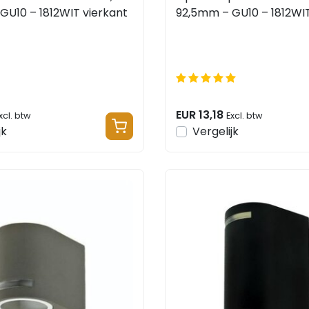
GU10 – 1812WIT vierkant
92,5mm – GU10 – 1812WI
EUR 13,18
xcl. btw
Excl. btw
jk
Vergelijk