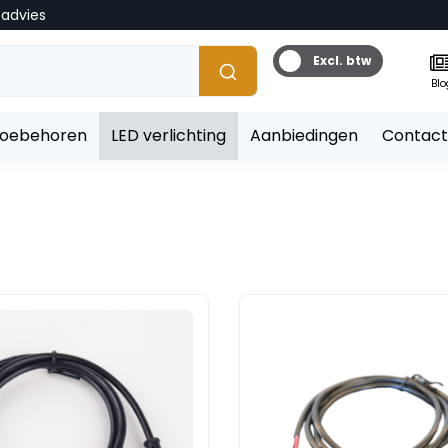
tadvies
Excl. btw
Blo
toebehoren
LED verlichting
Aanbiedingen
Contact