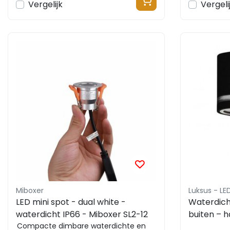
Vergelijk
Vergeli
Miboxer
Luksus - L
LED mini spot - dual white -
Waterdic
waterdicht IP66 - Miboxer SL2-12
buiten – h
Compacte dimbare waterdichte en
bewegings