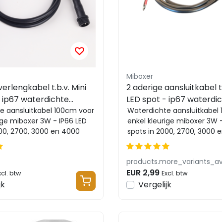
Miboxer
verlengkabel t.b.v. Mini
2 aderige aansluitkabel t.
- ip67 waterdichte
LED spot - ip67 waterdi
el - Voor SL1-12 serie
e aansluitkabel 100cm voor
verlengkabel - Voor SL1-1
Waterdichte aansluitkabel
ige miboxer 3W - IP66 LED
enkel kleurige miboxer 3W -
iboxer SL2-12
100cm - AM-SP-12MN2B
000, 2700, 3000 en 4000
spots in 2000, 2700, 3000 
kelvin
products.more_variants_av
EUR 2,99
xcl. btw
Excl. btw
jk
Vergelijk