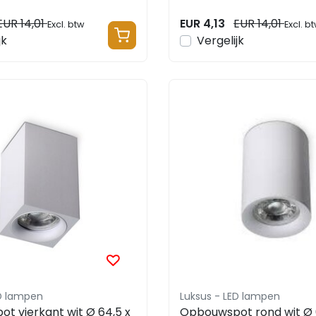
EUR 14,01
EUR 4,13
EUR 14,01
Excl. btw
Excl. b
jk
Vergelijk
ED lampen
Luksus - LED lampen
t vierkant wit Ø 64,5 x
Opbouwspot rond wit Ø 