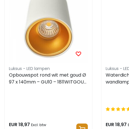
Luksus - LED lampen
Luksus - L
Opbouwspot rond wit met goud Ø
Waterdic
97 x 140mm – GU10 – 1811WITGOUD
wandlamp 
KIVI
x 260mm 
ZWART
EUR 18,97
EUR 18,97
Excl. btw