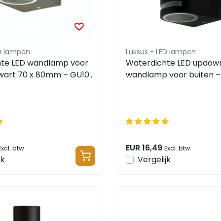
ED lampen
Luksus - LED lampen
te LED wandlamp voor
Waterdichte LED updow
zwart 70 x 80mm – GU10
wandlamp voor buiten –
WNGRIJS
x 150mm – GU10 –
1902UPDOWNZWART
EUR 16,49
Excl. btw
Excl. btw
jk
Vergelijk