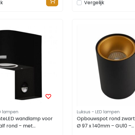
jk
Vergelijk
ED lampen
Luksus - LED lampen
hteLED wandlamp voor
Opbouwspot rond zwart
alf rond – met
Ø 97 x 140mm – GU10 –
sensor – zwart 165 x
1811ZWARTGOUD KIVI