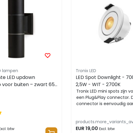
ED lampen
Tronix LED
hte LED updown
LED Spot Downlight - 7
voor buiten – zwart 65
2,5W - WIT - 2700K
– GU10 – QUAZAR3
Tronix LED mini spots zijn v
een Plug&Play connector. 
connector is eenvoudig aan
op een module-...
products.more_variants_av
EUR 19,00
Excl. btw
Excl. btw