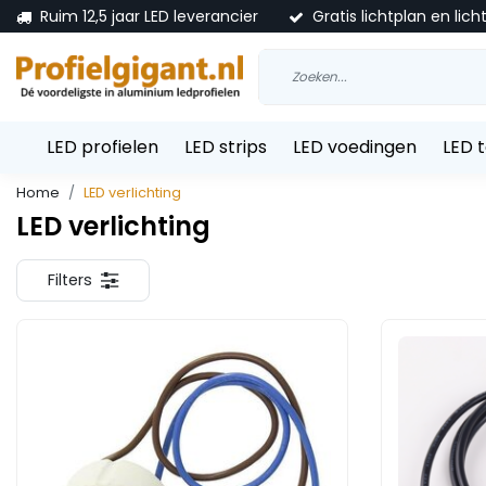
Ruim 12,5 jaar LED leverancier
Gratis lichtplan en lich
LED profielen
LED strips
LED voedingen
LED 
Home
LED verlichting
LED verlichting
Filters