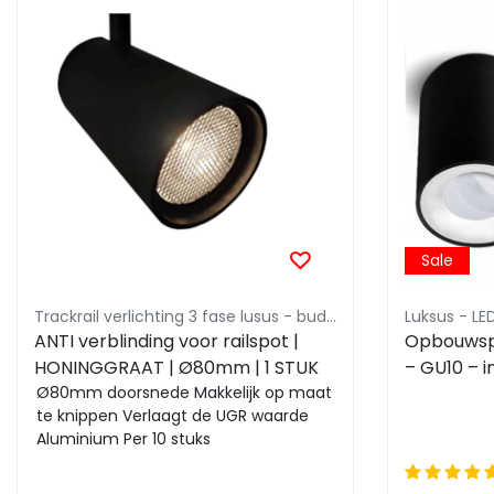
Sale
Trackrail verlichting 3 fase lusus - budget vriendelijke railverlichting
Luksus - L
ANTI verblinding voor railspot |
Opbouwsp
HONINGGRAAT | Ø80mm | 1 STUK
– GU10 – i
Ø80mm doorsnede Makkelijk op maat
binnenrin
te knippen Verlaagt de UGR waarde
Aluminium Per 10 stuks