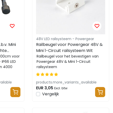
48V LED railsysteem - Powergear
b.v. Mini
Railbeugel voor Powergear 48V &
chte
Mini 1-Circuit railsysteem Wit
2 serie.
 100cm voor
Railbeugel voor het bevestigen van
 IP66 LED
Powergear 48V & Mini 1-Circuit
en 4000
railsysteem
ailable
products.more_variants_available
EUR 3,05
Excl. btw
Vergelijk