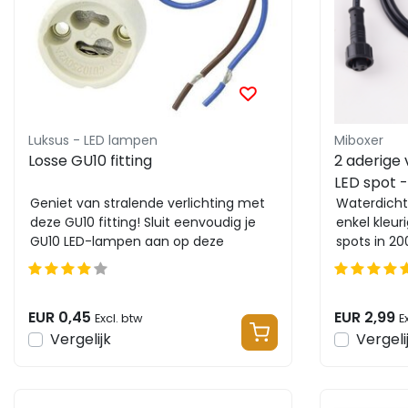
Luksus - LED lampen
Miboxer
Losse GU10 fitting
2 aderige 
LED spot 
Geniet van stralende verlichting met
verlengkab
Waterdicht
deze GU10 fitting! Sluit eenvoudig je
enkel kleur
100cm - M
GU10 LED-lampen aan op deze
spots in 2
betrouwbare fitti...
kelvin
EUR 0,45
EUR 2,99
Excl. btw
E
Vergelijk
Vergeli