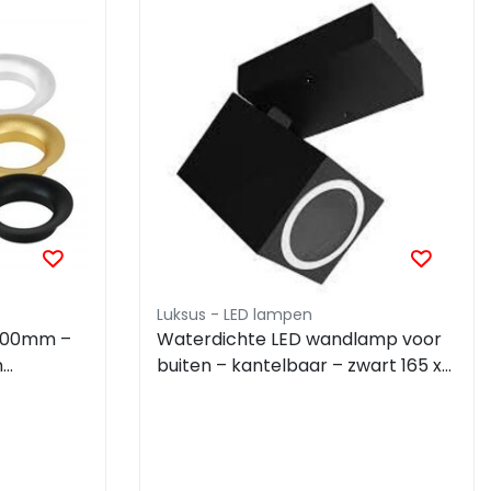
Luksus - LED lampen
 100mm –
Waterdichte LED wandlamp voor
n
buiten – kantelbaar – zwart 165 x
RIO
100mm – GU10 – QUAZAR15ZWART