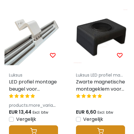
Luksus
Luksus LED profiel magnetische montageklem
LED profiel montage
Zwarte magnetische
beugel voor
montageklem voor
horizontale
LED profiel
XL306WIT
02ZWART, 05ZWART
products.more_variants_available
verbindingsstuk
EUR 13,44
EUR 6,60
Excl. btw
Excl. btw
hoek - inclusief
Vergelijk
Vergelijk
schroeven