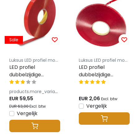
Sale
Luksus LED profiel montageklem
Luksus LED profiel montageklem
LED profiel
LED profiel
dubbelzijdige
dubbelzijdige
montagetape 12mm
montagetape 8mm
3M rood - Extreme
3M rood - Extreme
products.more_variants_available
kleefkracht - 30
kleefkracht - 1
EUR 59,55
EUR 2,06
Excl. btw
meter rol
meter
Vergelijk
EUR 63,00
Excl. btw
Vergelijk