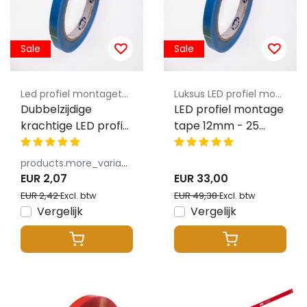
Sale
Sale
Led profiel montagetape
Luksus LED profiel montageklem
Dubbelzijdige
LED profiel montage
krachtige LED profiel
tape 12mm - 25
montage tape
meter
12mm - 1 meter
products.more_variants_available
EUR 2,07
EUR 33,00
EUR 2,42
EUR 49,38
Excl. btw
Excl. btw
Vergelijk
Vergelijk