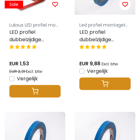
Sale
Luksus LED profiel montageklem
Led profiel montagetape
LED profiel
LED profiel
dubbelzijdige
dubbelzijdige
montagetape 12mm
montage tape
3M rood - Extreme
12mm 5 meter
kleefkracht - 1
huismerk blauw
EUR 1,53
EUR 9,88
Excl. btw
meter
Vergelijk
EUR 2,31
Excl. btw
Vergelijk