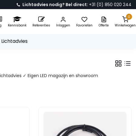
Lichtadvies nodig? Bel direct:
+31 (0) 850 020 244
0
g
Kennisbank
Referenties
Inloggen
Favorieten
Offerte
Winkelwagen
 Lichtadvies
s lichtadvies ✓ Eigen LED magazijn en showroom