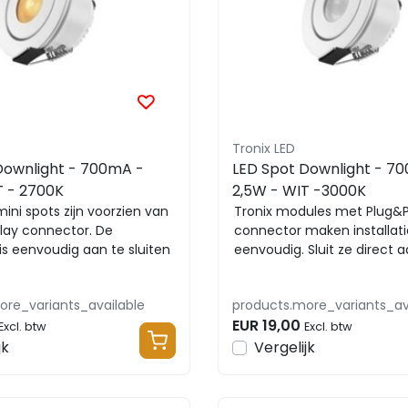
Tronix LED
Downlight - 700mA -
LED Spot Downlight - 7
T - 2700K
2,5W - WIT -3000K
mini spots zijn voorzien van
Tronix modules met Plug&P
lay connector. De
connector maken installati
is eenvoudig aan te sluiten
eenvoudig. Sluit ze direct 
ule-...
verlengkabel, mod...
ore_variants_available
products.more_variants_av
EUR 19,00
Excl. btw
Excl. btw
jk
Vergelijk