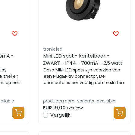
tronix led
00mA -
Mini LED spot - kantelbaar -
ZWART - IP44 - 700mA - 2,5 watt
lay
Deze MINI LED spots zijn voorzien van
e snel en
een Plug&Play connector. De
aan op een
connector is eenvoudig aan te sluiten
op een module-ve...
ailable
products.more_variants_available
EUR 19,00
Excl. btw
Vergelijk