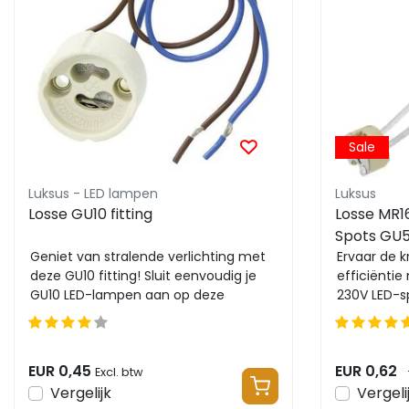
Sale
Luksus - LED lampen
Luksus
Losse GU10 fitting
Losse MR16
Spots GU5
Geniet van stralende verlichting met
Ervaar de 
deze GU10 fitting! Sluit eenvoudig je
efficiënti
GU10 LED-lampen aan op deze
230V LED-sp
betrouwbare fitti...
Eenvoudig te
EUR 0,45
EUR 0,62
Excl. btw
Vergelijk
Vergeli