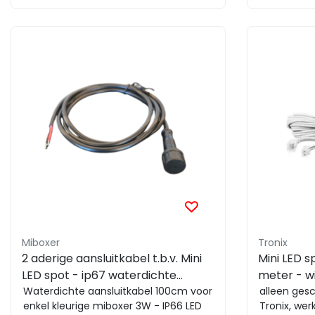
Miboxer
Tronix
2 aderige aansluitkabel t.b.v. Mini
Mini LED s
LED spot - ip67 waterdichte
meter - w
verlengkabel - Voor SL1-12 serie.
Waterdichte aansluitkabel 100cm voor
alleen gesc
enkel kleurige miboxer 3W - IP66 LED
Tronix, we
100cm - AM-SP-12MN2B