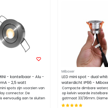
Miboxer
INI - kantelbaar - Alu -
LED mini spot - dual whit
0mA - 2,5 watt
waterdicht IP66 - Miboxe
mini spots zijn voorzien van
Compacte dimbare waterd
lay connector. De
op kelvin waarde instelbare
is eenvoudig aan te sluiten
gatmaat 33/36mm. Diame
ule-...
Eenvoudig te bedie...