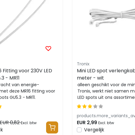
Tronix
 Fitting voor 230V LED
Mini LED spot verlengkab
.3 - MR11
meter - wit
kracht van energie-
alleen geschikt voor de min
e met deze MR16 fitting voor
Tronix, werkt niet samen 
ots GU5.3 - MR11.
LED spots uit ons assortimen
 installer...
bijbehore...
products.more_variants_av
EUR 0,82
EUR 2,99
Excl. btw
Excl. btw
jk
Vergelijk