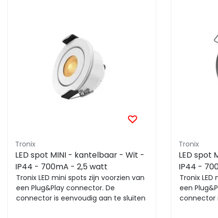
Tronix
Tronix
LED spot MINI - kantelbaar - Wit -
LED spot M
IP44 - 700mA - 2,5 watt
IP44 - 70
Tronix LED mini spots zijn voorzien van
Tronix LED 
een Plug&Play connector. De
een Plug&P
connector is eenvoudig aan te sluiten
connector 
op een module-...
op een mod