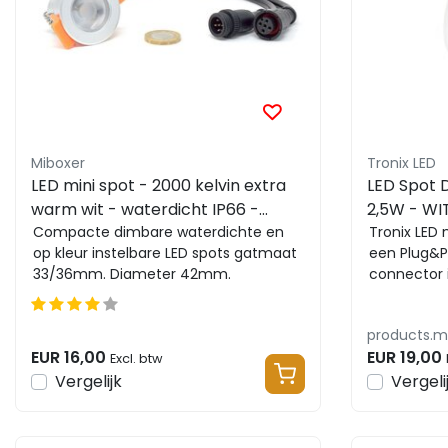
Miboxer
Tronix LED
LED mini spot - 2000 kelvin extra
LED Spot 
warm wit - waterdicht IP66 -
2,5W - WI
Miboxer SL1-12-2000K
Compacte dimbare waterdichte en
Tronix LED 
op kleur instelbare LED spots gatmaat
een Plug&P
33/36mm. Diameter 42mm.
connector 
Eenvoudig te bedienen met ...
op een mod
products.m
EUR 16,00
EUR 19,00
Excl. btw
Vergelijk
Vergeli