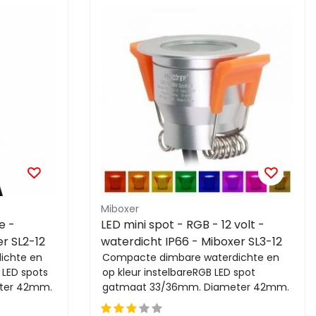
Miboxer
e -
LED mini spot - RGB - 12 volt -
r SL2-12
waterdicht IP66 - Miboxer SL3-12
ichte en
Compacte dimbare waterdichte en
 LED spots
op kleur instelbareRGB LED spot
ter 42mm.
gatmaat 33/36mm. Diameter 42mm.
Eenvoudig te bedienen me...