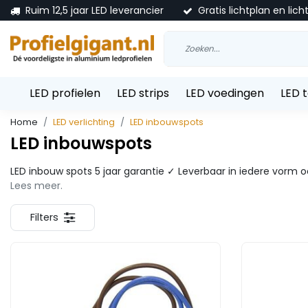
Ruim 12,5 jaar LED leverancier
Gratis lichtplan en lich
LED profielen
LED strips
LED voedingen
LED 
Home
LED verlichting
LED inbouwspots
LED inbouwspots
LED inbouw spots 5 jaar garantie ✓ Leverbaar in iedere vorm o
Lees meer.
Filters