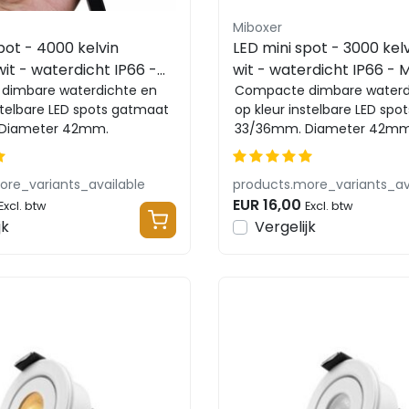
Miboxer
pot - 4000 kelvin
LED mini spot - 3000 ke
 wit - waterdicht IP66 -
wit - waterdicht IP66 - 
L1-12-4000K
dimbare waterdichte en
SL1-12-3000K
Compacte dimbare waterd
stelbare LED spots gatmaat
op kleur instelbare LED sp
Diameter 42mm.
33/36mm. Diameter 42mm
e bedienen met ...
Eenvoudig te bedienen met 
ore_variants_available
products.more_variants_av
EUR 16,00
Excl. btw
Excl. btw
jk
Vergelijk