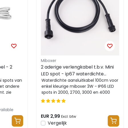
Miboxer
el - 2
2 aderige verlengkabel t.b.v. Mini
LED spot - ip67 waterdichte
i spots van
verlengkabel - Voor SL1-12 serie
Waterdichte aansluitkabel 100cm voor
met andere
enkel kleurige miboxer 3W - IP66 LED
100cm - Miboxer SL2-12
t. zie
spots in 2000, 2700, 3000 en 4000
kelvin
ailable
EUR 2,99
Excl. btw
Vergelijk