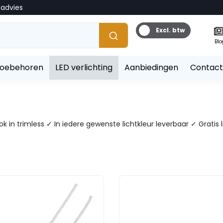
tadvies
Excl. btw
Blo
toebehoren
LED verlichting
Aanbiedingen
Contact
ok in trimless ✓ In iedere gewenste lichtkleur leverbaar ✓ Grati