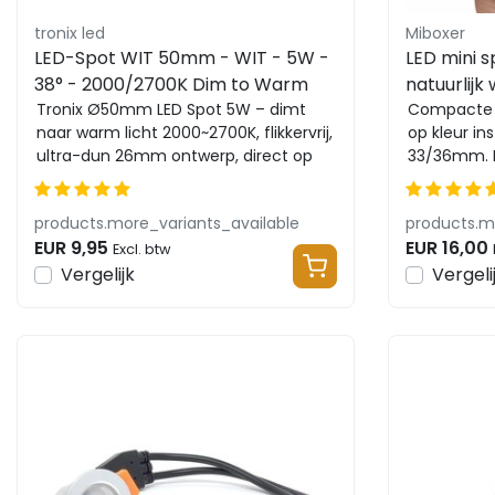
tronix led
Miboxer
LED-Spot WIT 50mm - WIT - 5W -
LED mini s
38° - 2000/2700K Dim to Warm
natuurlijk
Tronix Ø50mm LED Spot 5W – dimt
Miboxer S
Compacte 
naar warm licht 2000~2700K, flikkervrij,
op kleur in
ultra-dun 26mm ontwerp, direct op
33/36mm. 
230V aan te s...
Eenvoudig t
products.more_variants_available
products.m
EUR 9,95
EUR 16,00
Excl. btw
Vergelijk
Vergeli