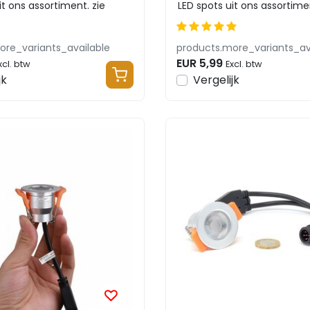
it ons assortiment. zie
LED spots uit ons assortimen
bijbehore...
ore_variants_available
products.more_variants_av
EUR 5,99
xcl. btw
Excl. btw
jk
Vergelijk