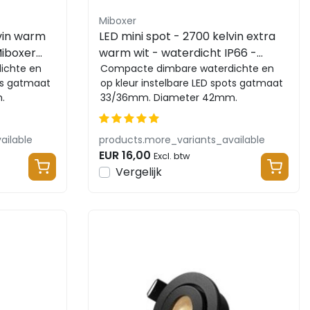
Miboxer
lvin warm
LED mini spot - 2700 kelvin extra
Miboxer
warm wit - waterdicht IP66 -
ichte en
Miboxer SL1-12-2700K
Compacte dimbare waterdichte en
ots gatmaat
op kleur instelbare LED spots gatmaat
.
33/36mm. Diameter 42mm.
...
Eenvoudig te bedienen met ...
ailable
products.more_variants_available
EUR 16,00
Excl. btw
Vergelijk