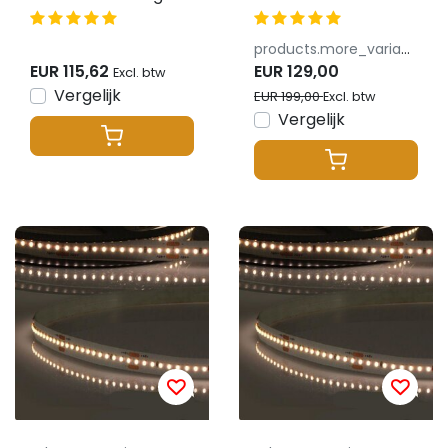
250 Watt IP67 – 0
Waterdicht
-10 volt dimbaar
products.more_variants_available
EUR 115,62
EUR 129,00
Excl. btw
Vergelijk
EUR 199,00
Excl. btw
Vergelijk