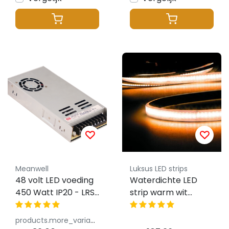
Meanwell
Luksus LED strips
48 volt LED voeding
Waterdichte LED
450 Watt IP20 - LRS-
strip warm wit
450-48
3000K 8W 700LM
240LED p/m 48VDC
products.more_variants_available