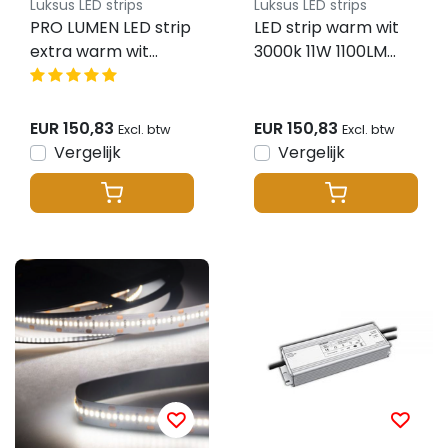
Luksus LED strips
Luksus LED strips
PRO LUMEN LED strip
LED strip warm wit
extra warm wit
3000k 11W 1100LM
2700k 12,5W 1300LM
182LED p/m 48VDC
192LED p/m 48VDC
IP20 CRI93 - 15
IP20 CRI93 - 15
meter
EUR 150,83
EUR 150,83
Excl. btw
Excl. btw
meter
Vergelijk
Vergelijk