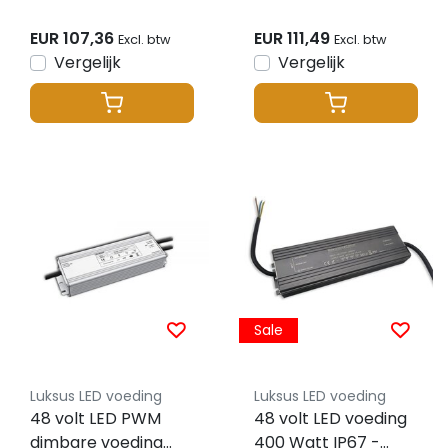
240LED p/m 48VDC
240LED p/m 48VDC
IP68 - 5 meter
IP68 CRI95 - 5 meter
EUR 107,36
EUR 111,49
Excl. btw
Excl. btw
Vergelijk
Vergelijk
Sale
Luksus LED voeding
Luksus LED voeding
48 volt LED PWM
48 volt LED voeding
dimbare voeding
400 Watt IP67 -