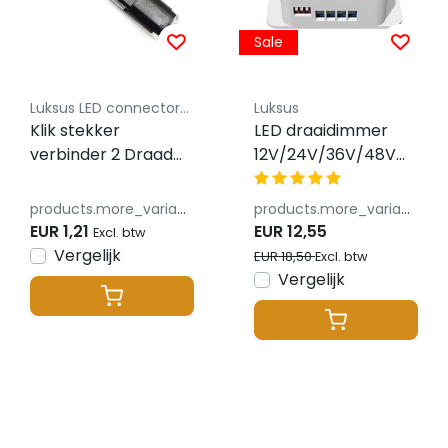
Sale
Luksus LED connectoren
Luksus
Klik stekker
LED draaidimmer
verbinder 2 Draad
12V/24V/36V/48V
Connector 2pin - 2
8A - V1-KS
stuks
products.more_variants_available
products.more_variants_available
EUR 1,21
EUR 12,55
Excl. btw
Vergelijk
EUR 18,50
Excl. btw
Vergelijk