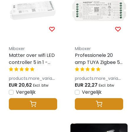
Miboxer
Miboxer
Matter over wifi LED
Professionele 20
controller 5 in 1 -
amp TUYA Zigbee 5-
voor Single
in-1 LED controller
Color/Dual
voor Single
products.more_variants_available
products.more_variants_available
White/RGB/RGBW/RGBWW/RGBCCT
Color/Dual
EUR 20,62
EUR 22,27
Excl. btw
Excl. btw
LED strips 12-24-48v
White/RGB/RGBW/RG
Vergelijk
Vergelijk
- ML5
LED strips 12-24-48v
- PZ5