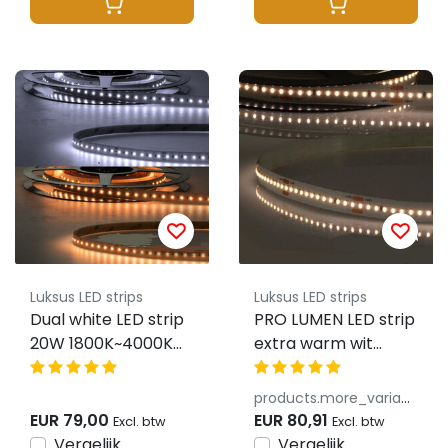
Luksus LED strips
Luksus LED strips
Dual white LED strip
PRO LUMEN LED strip
20W 1800K~4000K
extra warm wit
2200LM p/m 48VDC
2700k 12,5W 1300LM
IP20 CRI90 - 5 meter
192LED p/m 48VDC
products.more_variants_available
IP20 CRI93 - 5 meter
EUR 79,00
EUR 80,91
Excl. btw
Excl. btw
Vergelijk
Vergelijk