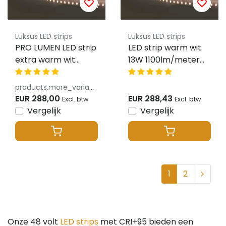
Luksus LED strips
Luksus LED strips
PRO LUMEN LED strip
LED strip warm wit
extra warm wit
13W 1100lm/meter
2700k 12,5W 1300LM
240LED 48VDC IP20
192LED p/m 48VDC
3000K 20m Rol
products.more_variants_available
IP20 CRI93 - 30
EUR 288,00
EUR 288,43
Excl. btw
Excl. btw
meter
Vergelijk
Vergelijk
1
2
Onze 48 volt
LED strips
met CRI+95 bieden een