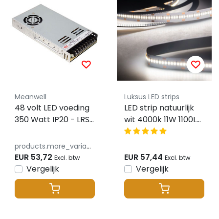
Meanwell
Luksus LED strips
48 volt LED voeding
LED strip natuurlijk
350 Watt IP20 - LRS-
wit 4000k 11W 1100LM
350-48
182LED p/m 48VDC
IP20 CRI93 - 5 meter
products.more_variants_available
EUR 53,72
EUR 57,44
Excl. btw
Excl. btw
Vergelijk
Vergelijk