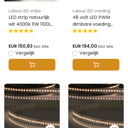
Luksus LED strips
Luksus LED voeding
LED strip natuurlijk
48 volt LED PWM
wit 4000k 11W 1100LM
dimbare voeding
182LED p/m 48VDC
400 Watt IP67 – 0
IP20 CRI93 - 15
-10 volt dimbaar
meter
EUR 150,83
EUR 194,00
Excl. btw
Excl. btw
Vergelijk
Vergelijk