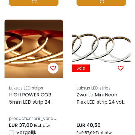
Sale
Luksus LED strips
Luksus LED strips
HIGH POWER COB
Zwarte Mini Neon
5mm LED strip 24
Flex LED strip 24 volt
volt extra warm wit
2700 kelvin extra
10W 980LM 480 LED
warm wit 12W 980LM
products.more_variants_available
p/m IP20 2700K – 5
4x8mm IP65 – 3
EUR 37,00
EUR 40,50
Excl. btw
meter
meter
Vergelijk
EUR 57,02
Excl. btw