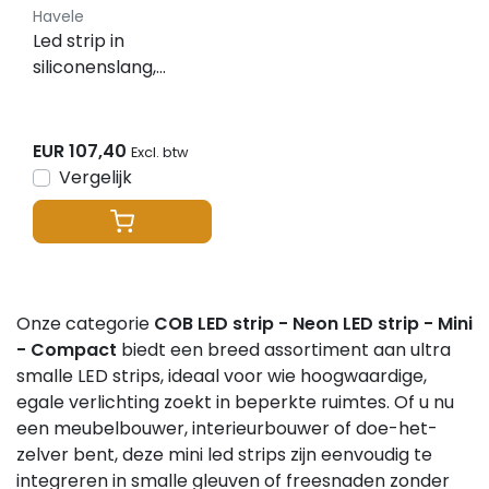
Havele
Led strip in
siliconenslang,
Häfele Loox5 led
2099 12 V 2-pol.
(monochroom)
EUR 107,40
Excl. btw
straling naar de
Vergelijk
zijkant, voor groef 4
x 10 mm, 120 leds/m,
9,6 W/m, IP44
Onze categorie
COB LED strip - Neon LED strip - Mini
- Compact
biedt een breed assortiment aan ultra
smalle LED strips, ideaal voor wie hoogwaardige,
egale verlichting zoekt in beperkte ruimtes. Of u nu
een meubelbouwer, interieurbouwer of doe-het-
zelver bent, deze mini led strips zijn eenvoudig te
integreren in smalle gleuven of freesnaden zonder