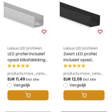
Luksus LED profielen
Luksus LED profielen
LED profiel inclusief
Zwart LED profiel
opaal klikafdekking
inclusief opaal
7,8mm x 7mm -
klikafdekking 7,8mm
SLIM06ALU
x 7mm -
products.more_variants_available
products.more_variants_available
SLIM06ZWART
EUR 11,49
EUR 12,06
Excl. btw
Excl. btw
Vergelijk
Vergelijk