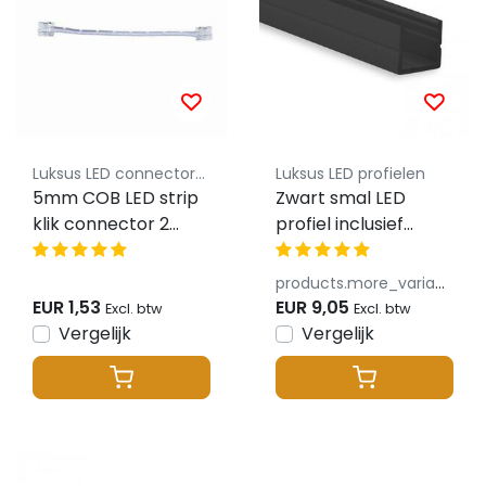
Luksus LED connectoren
Luksus LED profielen
5mm COB LED strip
Zwart smal LED
klik connector 2
profiel inclusief
zijdig draad -
klikafdekking 9,2mm
soldeervrij - ip20
x 10mm -
products.more_variants_available
SLIM08ZWART
EUR 1,53
EUR 9,05
Excl. btw
Excl. btw
Vergelijk
Vergelijk