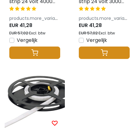
strip 24 volt 4000
strip 24 volt 3000
kelvin natuurlijk wit
kelvin warm wit 10W
10W 1100LM 4x8mm
850LM 4x8mm IP65
products.more_variants_available
products.more_variants_available
IP65
EUR 41,28
EUR 41,28
EUR 57,02
EUR 57,02
Excl. btw
Excl. btw
Vergelijk
Vergelijk