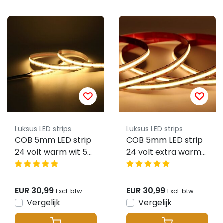
Luksus LED strips
Luksus LED strips
COB 5mm LED strip
COB 5mm LED strip
24 volt warm wit 5W
24 volt extra warm
850LM 384 LED p/m
wit 5W 850LM 384
IP20 3000K – 5
LED p/m IP20 2700K
meter
– 5 meter
EUR 30,99
EUR 30,99
Excl. btw
Excl. btw
Vergelijk
Vergelijk