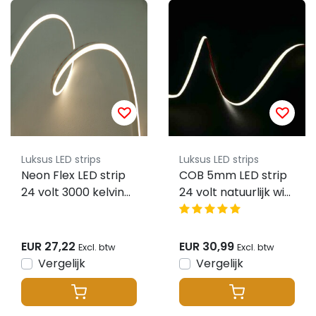
Luksus LED strips
Luksus LED strips
Neon Flex LED strip
COB 5mm LED strip
24 volt 3000 kelvin
24 volt natuurlijk wit
warm wit 9,6W
5W 850LM 384 LED
1000LM 6x12mm IP65
p/m IP20 4000K – 5
– 3 meter
meter
EUR 27,22
EUR 30,99
Excl. btw
Excl. btw
Vergelijk
Vergelijk