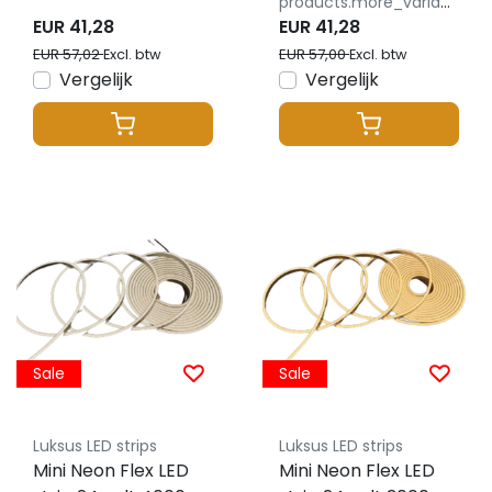
products.more_variants_available
4x8mm IP65 – 3
4x8mm IP65
EUR 41,28
EUR 41,28
meter
EUR 57,02
EUR 57,00
Excl. btw
Excl. btw
Vergelijk
Vergelijk
Sale
Sale
Luksus LED strips
Luksus LED strips
Mini Neon Flex LED
Mini Neon Flex LED