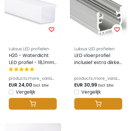
Luksus LED profielen
Luksus LED profielen
H20 - Waterdicht
LED vloerprofiel
LED profiel - 18,1mm
inclusief extra dikke
x 19,2mm (los profiel
klikafdekking 15,8
+ koelprofiel)
mm x 13,70 mm –
products.more_variants_available
products.more_variants_available
VLOER12
EUR 24,00
EUR 30,99
Excl. btw
Excl. btw
Vergelijk
Vergelijk