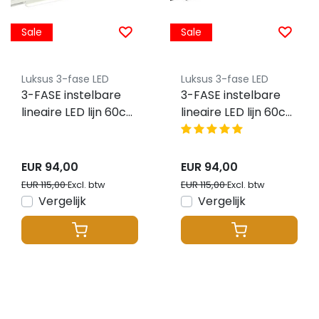
Sale
Sale
Luksus 3-fase LED
Luksus 3-fase LED
3-FASE instelbare
3-FASE instelbare
lineaire LED lijn 60cm
lineaire LED lijn 60cm
wit 120 graden
zwart 120 graden
bundel - LINA60WIT
bundel -
LINA60ZWART
EUR 94,00
EUR 94,00
EUR 115,00
EUR 115,00
Excl. btw
Excl. btw
Vergelijk
Vergelijk