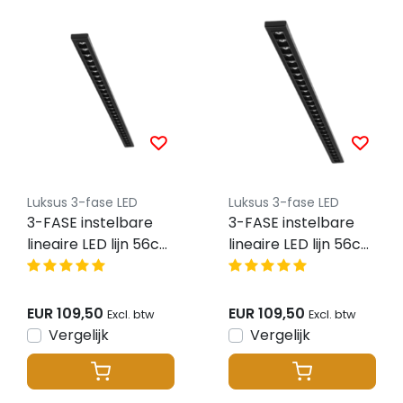
Luksus 3-fase LED
Luksus 3-fase LED
3-FASE instelbare
3-FASE instelbare
lineaire LED lijn 56cm
lineaire LED lijn 56cm
zwart 120 graden
zwart 120 graden
bundel -
bundel -
IRIS56ZWART
IRIS56ZWART
EUR 109,50
EUR 109,50
Excl. btw
Excl. btw
Vergelijk
Vergelijk