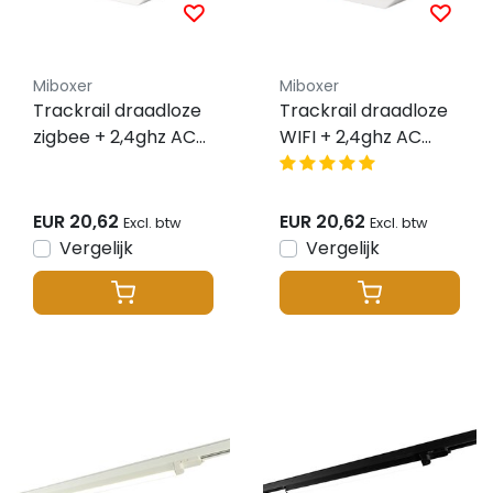
Miboxer
Miboxer
Trackrail draadloze
Trackrail draadloze
zigbee + 2,4ghz AC
WIFI + 2,4ghz AC
TRIAC LED dimmer –
TRIAC LED dimmer –
Draadloze Fase
Draadloze Fase
afsnijding Dimmer –
afsnijding Dimmer –
EUR 20,62
EUR 20,62
Excl. btw
Excl. btw
Miboxer TRI-C1ZR
Miboxer Miboxer
Vergelijk
Vergelijk
TRI-C1ZR