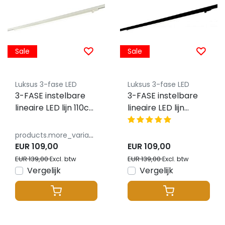
Sale
Sale
Luksus 3-fase LED
Luksus 3-fase LED
3-FASE instelbare
3-FASE instelbare
lineaire LED lijn 110cm
lineaire LED lijn
wit 120 graden
100cm zwart 120
bundel - LINA110WIT
graden bundel -
products.more_variants_available
LINA110ZWART
EUR 109,00
EUR 109,00
EUR 139,00
EUR 139,00
Excl. btw
Excl. btw
Vergelijk
Vergelijk