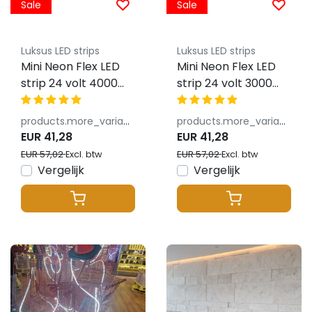
Sale
Sale
Luksus LED strips
Luksus LED strips
Mini Neon Flex LED
Mini Neon Flex LED
strip 24 volt 4000
strip 24 volt 3000
kelvin natuurlijk wit
kelvin warm wit 10W
10W 1100LM 4x8mm
850LM 4x8mm IP65
products.more_variants_available
products.more_variants_available
IP65
EUR 41,28
EUR 41,28
EUR 57,02
EUR 57,02
Excl. btw
Excl. btw
Vergelijk
Vergelijk