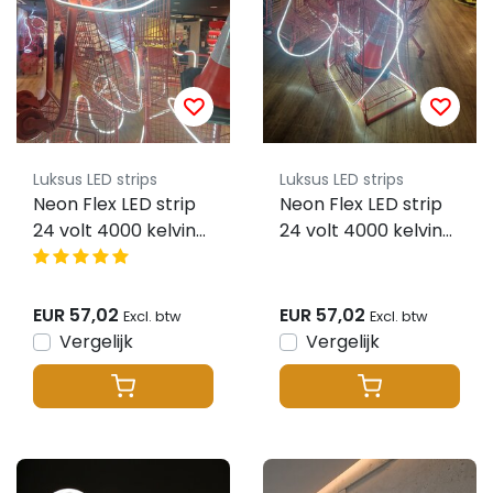
Luksus LED strips
Luksus LED strips
Neon Flex LED strip
Neon Flex LED strip
24 volt 4000 kelvin
24 volt 4000 kelvin
natuurlijk wit 9,6W
natuurlijk wit 9,6W
1000LM 6x12mm IP65
1000LM 6x12mm IP65
– 5 meter -
– 5 meter
EUR 57,02
EUR 57,02
Excl. btw
Excl. btw
Vergelijk
Vergelijk