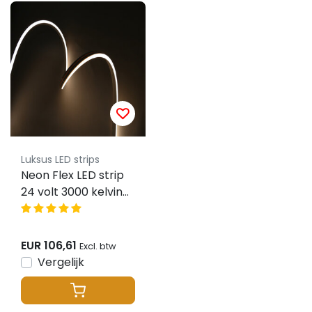
Luksus LED strips
Neon Flex LED strip
24 volt 3000 kelvin
warm wit 9,6W
1000LM 6x12mm IP65
– 10 meter
EUR 106,61
Excl. btw
Vergelijk