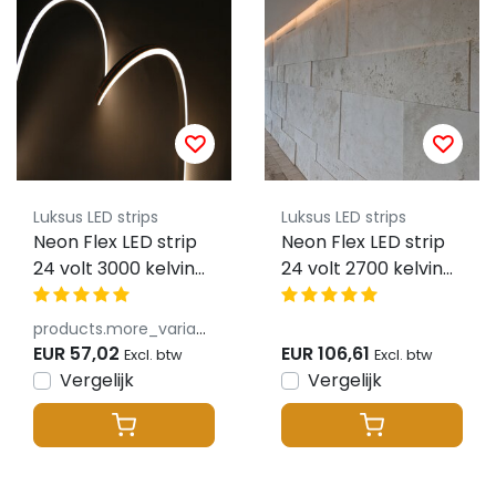
Luksus LED strips
Luksus LED strips
Neon Flex LED strip
Neon Flex LED strip
24 volt 3000 kelvin
24 volt 2700 kelvin
warm wit 9,6W
extra warm wit 9,6W
1000LM 6x12mm IP65
1000LM 6x12mm IP65
products.more_variants_available
– 5 meter
– 10 meter
EUR 57,02
EUR 106,61
Excl. btw
Excl. btw
Vergelijk
Vergelijk