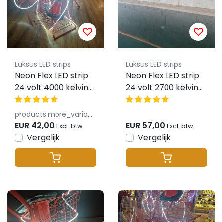
Luksus LED strips
Luksus LED strips
Neon Flex LED strip
Neon Flex LED strip
24 volt 4000 kelvin
24 volt 2700 kelvin
natuurlijk wit 9,6W
extra warm wit 9,6W
1000LM 6x12mm IP65
1000LM 6x12mm IP65
products.more_variants_available
– 5 meter
EUR 42,00
EUR 57,00
Excl. btw
Excl. btw
Vergelijk
Vergelijk