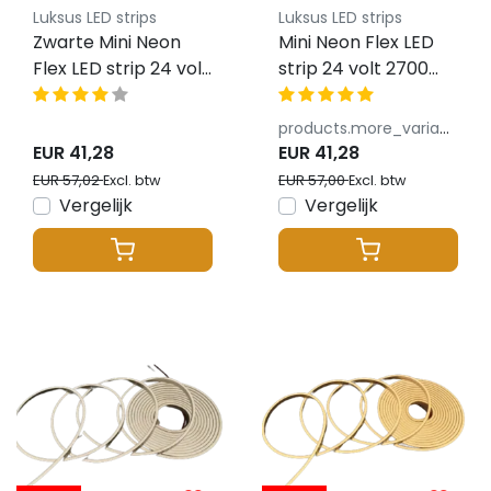
Luksus LED strips
Luksus LED strips
Zwarte Mini Neon
Mini Neon Flex LED
Flex LED strip 24 volt
strip 24 volt 2700
3000 kelvin warm
kelvin extra warm
wit 12W 980LM
wit 10W 1100LM
products.more_variants_available
4x8mm IP65 – 3
4x8mm IP65
EUR 41,28
EUR 41,28
meter
EUR 57,02
EUR 57,00
Excl. btw
Excl. btw
Vergelijk
Vergelijk