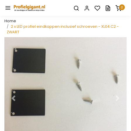
0
Home
2 x LED profiel eindkappen inclusief schroeven - XL04.C2 -
ZWART
Vorige
Volge