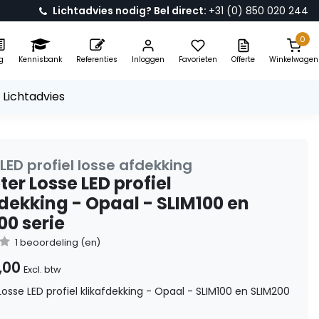
Lichtadvies nodig? Bel direct:
+31 (0) 850 020 244
0
g
Kennisbank
Referenties
Inloggen
Favorieten
Offerte
Winkelwagen
 Lichtadvies
LED profiel losse afdekking
er Losse LED profiel
fdekking - Opaal - SLIM100 en
00 serie
1 beoordeling (en)
,00
Excl. btw
osse LED profiel klikafdekking - Opaal - SLIM100 en SLIM200