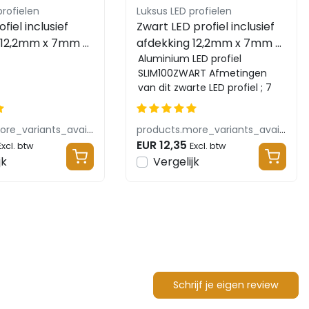
profielen
Luksus LED profielen
fiel inclusief
Zwart LED profiel inclusief
 12,2mm x 7mm -
afdekking 12,2mm x 7mm -
T
SLIM100ZWART
Aluminium LED profiel
SLIM100ZWART Afmetingen
van dit zwarte LED profiel ; 7
mm hoog 12,2mm breed
inclusief opaal / mel...
products.more_variants_available
products.more_variants_available
EUR 12,35
Excl. btw
Excl. btw
jk
Vergelijk
Schrijf je eigen review