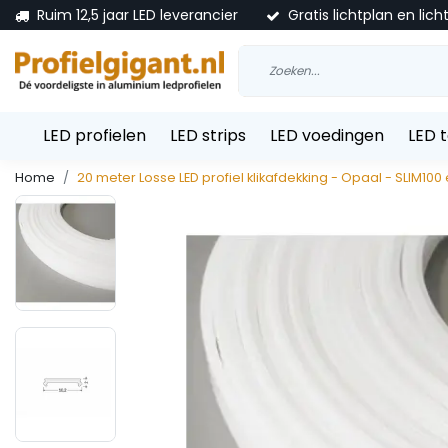
Ruim 12,5 jaar LED leverancier
Gratis lichtplan en lich
LED profielen
LED strips
LED voedingen
LED 
Home
20 meter Losse LED profiel klikafdekking - Opaal - SLIM100