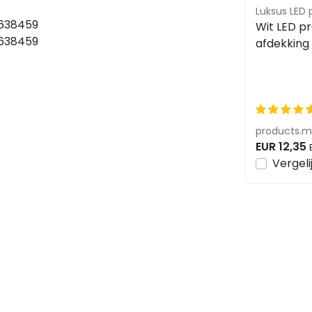
Luksus LED 
638459
Wit LED pro
638459
afdekking
SLIM100WI
EUR 12,35
Vergeli