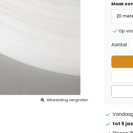
Maak een
Op vo
Aantal
Afbeelding vergroten
Vandaag 
tot 5 ja