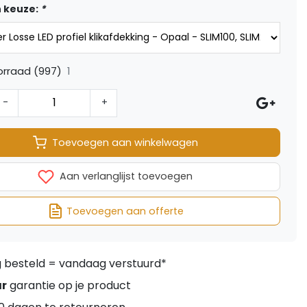
 keuze:
*
1
orraad (997)
-
+
Toevoegen aan winkelwagen
Aan verlanglijst toevoegen
Toevoegen aan offerte
besteld = vandaag verstuurd*
ar
garantie op je product