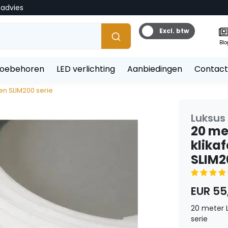
tadvies
Excl. btw
Blo
toebehoren
LED verlichting
Aanbiedingen
Contact
 en SLIM200 serie
Luksus 
20 met
klika
SLIM2
EUR 55
20 meter L
serie