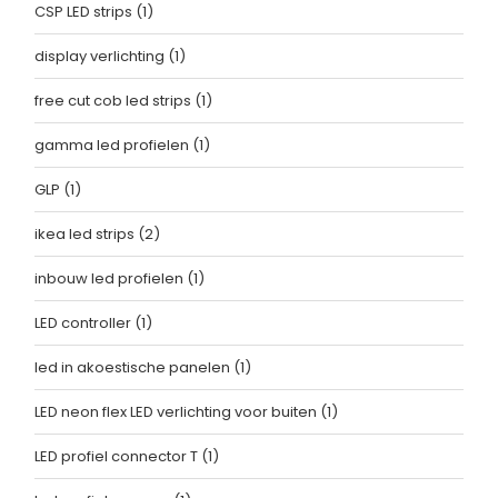
CSP LED strips
(1)
display verlichting
(1)
free cut cob led strips
(1)
gamma led profielen
(1)
GLP
(1)
ikea led strips
(2)
inbouw led profielen
(1)
LED controller
(1)
led in akoestische panelen
(1)
LED neon flex LED verlichting voor buiten
(1)
LED profiel connector T
(1)