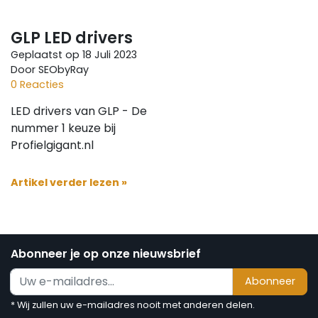
GLP LED drivers
Geplaatst op
18 Juli 2023
Door SEObyRay
0 Reacties
LED drivers van GLP - De
nummer 1 keuze bij
Profielgigant.nl
Artikel verder lezen »
Abonneer je op onze nieuwsbrief
Abonneer
* Wij zullen uw e-mailadres nooit met anderen delen.