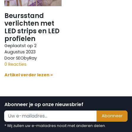
Beursstand
verlichten met
LED strips en LED
profielen
Geplaatst op
2
Augustus 2023
Door SEObyRay
0 Reacties
Artikel verder lezen »
Abonneer je op onze nieuwsbrief
Abonneer
* Wij zullen uw e-mailadres nooit met anderen delen.