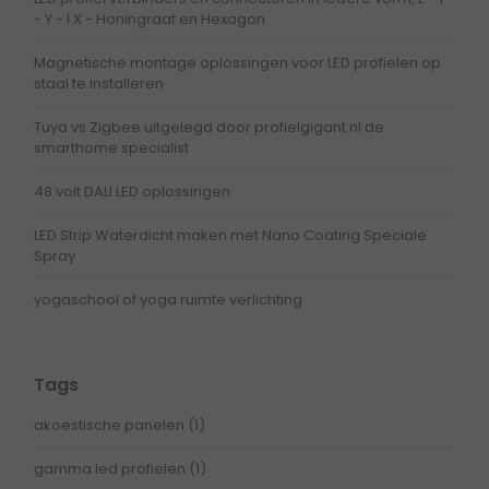
- Y - I X - Honingraat en Hexagon
Magnetische montage oplossingen voor LED profielen op
staal te installeren
Tuya vs Zigbee uitgelegd door profielgigant.nl de
smarthome specialist
48 volt DALI LED oplossingen
LED Strip Waterdicht maken met Nano Coating Speciale
Spray
yogaschool of yoga ruimte verlichting
Tags
akoestische panelen
(1)
gamma led profielen
(1)