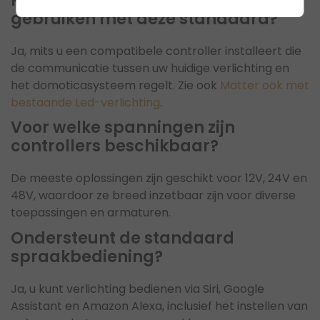
Kan ik bestaande verlichting
gebruiken met deze standaard?
Ja, mits u een compatibele controller installeert die
de communicatie tussen uw huidige verlichting en
het domoticasysteem regelt. Zie ook
Matter ook met
bestaande Led-verlichting
.
Voor welke spanningen zijn
controllers beschikbaar?
De meeste oplossingen zijn geschikt voor 12V, 24V en
48V, waardoor ze breed inzetbaar zijn voor diverse
toepassingen en armaturen.
Ondersteunt de standaard
spraakbediening?
Ja, u kunt verlichting bedienen via Siri, Google
Assistant en Amazon Alexa, inclusief het instellen van