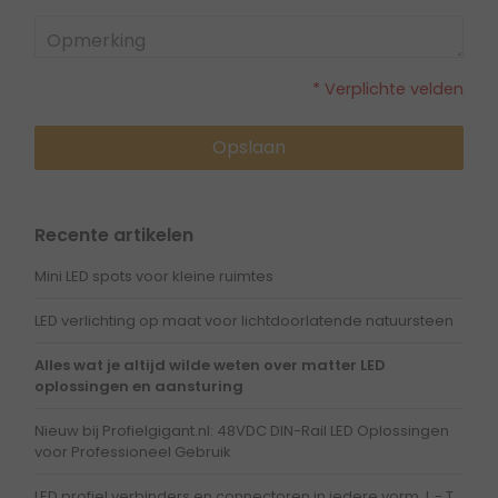
* Verplichte velden
Opslaan
Recente artikelen
Mini LED spots voor kleine ruimtes
LED verlichting op maat voor lichtdoorlatende natuursteen
Alles wat je altijd wilde weten over matter LED
oplossingen en aansturing
Nieuw bij Profielgigant.nl: 48VDC DIN-Rail LED Oplossingen
voor Professioneel Gebruik
LED profiel verbinders en connectoren in iedere vorm, L - T