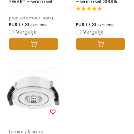
ZWART – warm wit
– warm wit 3000k
3000k 2.1w - Lumiko
2.1w - Lumiko Venice
Venice XPG
XPG
products.more_variants_available
EUR 17,31
EUR 17,31
Excl. btw
Excl. btw
Vergelijk
Vergelijk
Lumiko / Klemko