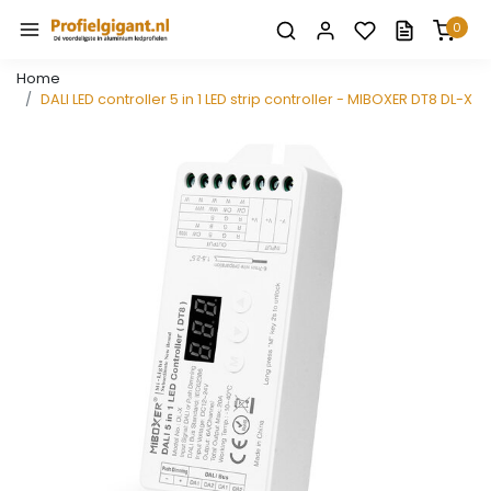
0
Home
DALI LED controller 5 in 1 LED strip controller - MIBOXER DT8 DL-X
Vorige
Volge