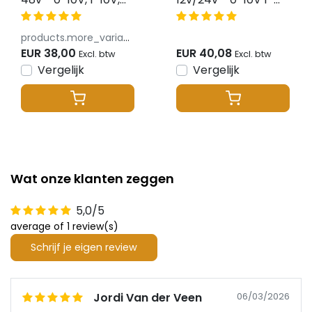
Dali, Push Dim -
10V Dali Push -
Instelbaar
Instelbaar
products.more_variants_available
EUR 38,00
EUR 40,08
Excl. btw
Excl. btw
Vergelijk
Vergelijk
Wat onze klanten zeggen
5,0/5
average of 1 review(s)
Schrijf je eigen review
Jordi Van der Veen
06/03/2026