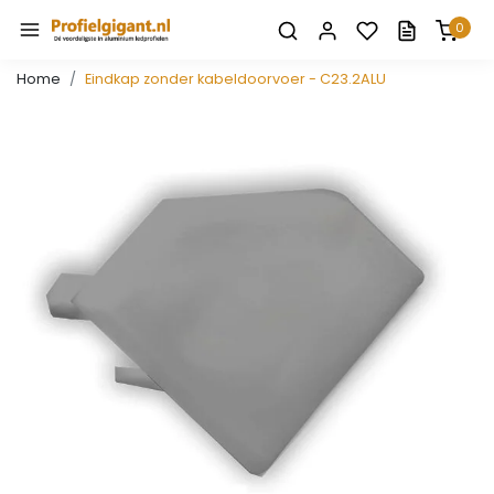
0
Home
Eindkap zonder kabeldoorvoer - C23.2ALU