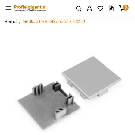
0
Home
Eindkap t.b.v. LED profiel XL53ALU