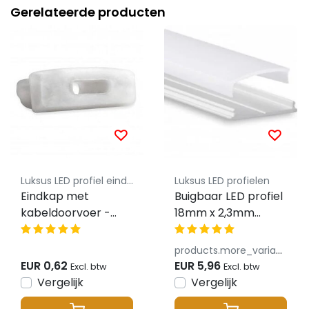
Gerelateerde producten
Luksus LED profiel eindkapjes
Luksus LED profielen
Eindkap met
Buigbaar LED profiel
kabeldoorvoer -
18mm x 2,3mm
13ALU
inclusief opaal
klikafdekking - 13ALU
products.more_variants_available
EUR 0,62
EUR 5,96
Excl. btw
Excl. btw
Vergelijk
Vergelijk