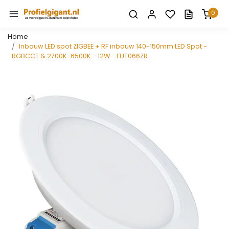
0
Home
Inbouw LED spot ZIGBEE + RF inbouw 140-150mm LED Spot -
RGBCCT & 2700K-6500K - 12W - FUT066ZR
Vorige
Volge