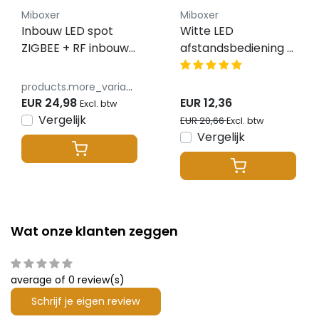
Miboxer
Miboxer
Inbouw LED spot
Witte LED
ZIGBEE + RF inbouw
afstandsbediening -
90-95mm LED Spot
8 zones - Miboxer
- RGBCCT & 2700K-
FUT089
products.more_variants_available
6500K - 6W -
EUR 24,98
EUR 12,36
Excl. btw
FUT068ZR
Vergelijk
EUR 20,66
Excl. btw
Vergelijk
Wat onze klanten zeggen
average of 0 review(s)
Schrijf je eigen review