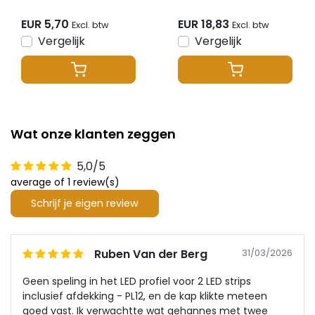
Spica
16,8mm x 12,97mm -
PL10ALU
EUR 5,70
EUR 18,83
Excl. btw
Excl. btw
Vergelijk
Vergelijk
Wat onze klanten zeggen
5,0/5
average of 1 review(s)
Schrijf je eigen review
Ruben Van der Berg
31/03/2026
Geen speling in het LED profiel voor 2 LED strips
inclusief afdekking - PL12, en de kap klikte meteen
goed vast. Ik verwachtte wat gehannes met twee