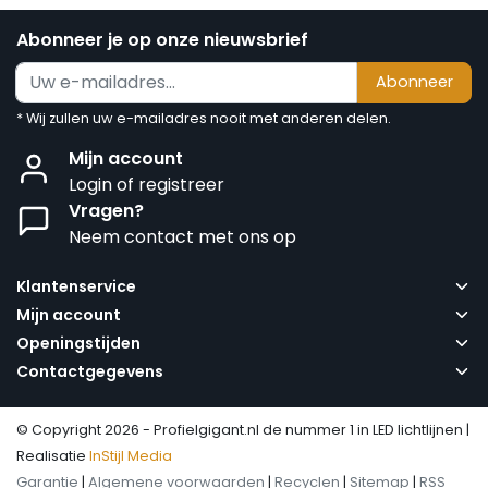
Abonneer je op onze nieuwsbrief
Abonneer
* Wij zullen uw e-mailadres nooit met anderen delen.
Mijn account
Login of registreer
Vragen?
Neem contact met ons op
Klantenservice
Mijn account
Openingstijden
Contactgegevens
© Copyright 2026 - Profielgigant.nl de nummer 1 in LED lichtlijnen |
Realisatie
InStijl Media
Garantie
|
Algemene voorwaarden
|
Recyclen
|
Sitemap
|
RSS