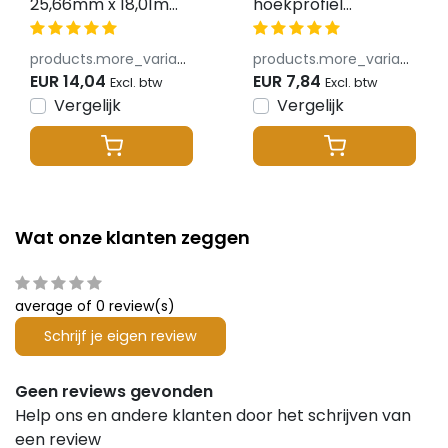
25,66mm x 18,01mm
hoekprofiel
- C23ALU
25,66mm x 18,01mm
- C23ZWART
products.more_variants_available
products.more_variants_available
EUR 14,04
EUR 7,84
Excl. btw
Excl. btw
Vergelijk
Vergelijk
Wat onze klanten zeggen
average of 0 review(s)
Schrijf je eigen review
Geen reviews gevonden
Help ons en andere klanten door het schrijven van
een review