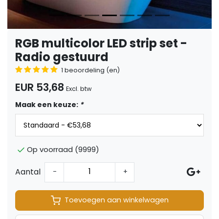
RGB multicolor LED strip set -
Radio gestuurd
1 beoordeling (en)
EUR 53,68
Excl. btw
Maak een keuze:
*
Op voorraad (9999)
Aantal
-
+
Toevoegen aan winkelwagen