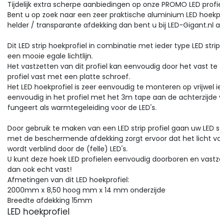
Tijdelijk extra scherpe aanbiedingen op onze PROMO LED profi
Bent u op zoek naar een zeer praktische aluminium LED hoekpro
helder / transparante afdekking dan bent u bij LED-Gigant.nl a
Dit LED strip hoekprofiel in combinatie met ieder type LED stri
een mooie egale lichtlijn.
Het vastzetten van dit profiel kan eenvoudig door het vast te z
profiel vast met een platte schroef.
Het LED hoekprofiel is zeer eenvoudig te monteren op vrijwel i
eenvoudig in het profiel met het 3m tape aan de achterzijde v
fungeert als warmtegeleiding voor de LED's.
Door gebruik te maken van een LED strip profiel gaan uw LED st
met de beschermende afdekking zorgt ervoor dat het licht van
wordt verblind door de (felle) LED's.
U kunt deze hoek LED profielen eenvoudig doorboren en vastz
dan ook echt vast!
Afmetingen van dit LED hoekprofiel:
2000mm x 8,50 hoog mm x 14 mm onderzijde
Breedte afdekking 15mm
LED hoekprofiel