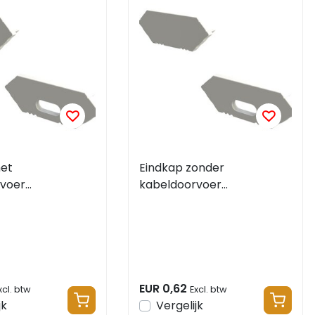
et
Eindkap zonder
voer
kabeldoorvoer
EK-WIT
PROMOHOEK-WIT
EUR 0,62
xcl. btw
Excl. btw
jk
Vergelijk