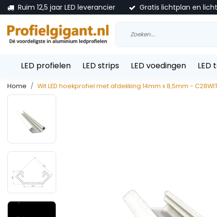
Ruim 12,5 jaar LED leverancier
Gratis lichtplan en lich
LED profielen
LED strips
LED voedingen
LED 
Home
Wit LED hoekprofiel met afdekking 14mm x 8,5mm - C28WI