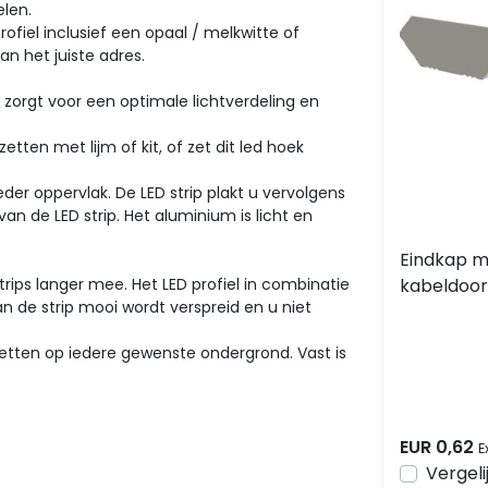
elen.
fiel inclusief een opaal / melkwitte of
an het juiste adres.
p zorgt voor een optimale lichtverdeling en
etten met lijm of kit, of zet dit led hoek
eder oppervlak. De LED strip plakt u vervolgens
an de LED strip. Het aluminium is licht en
Eindkap m
rips langer mee. Het LED profiel in combinatie
kabeldoor
 de strip mooi wordt verspreid en u niet
PROMOHO
etten op iedere gewenste ondergrond. Vast is
EUR 0,62
E
Vergeli