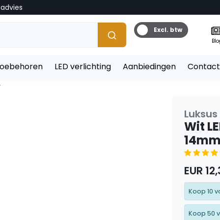
tadvies
Excl. btw
Blo
toebehoren
LED verlichting
Aanbiedingen
Contact
T
Luksus 
Wit L
14mm 
EUR 12,
Koop 10 v
Koop 50 v