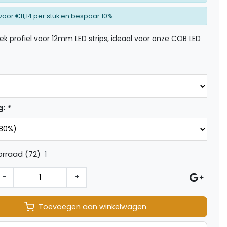
voor €11,14 per stuk en bespaar 10%
ek profiel voor 12mm LED strips, ideaal voor onze COB LED
g:
*
1
rraad (72)
-
+
Toevoegen aan winkelwagen