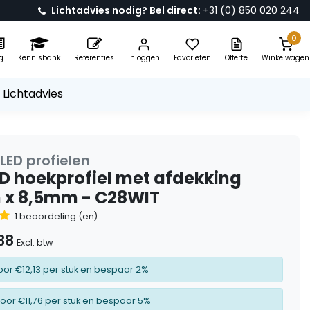
Lichtadvies nodig? Bel direct:
+31 (0) 850 020 244
0
g
Kennisbank
Referenties
Inloggen
Favorieten
Offerte
Winkelwagen
 Lichtadvies
LED profielen
ED hoekprofiel met afdekking
x 8,5mm - C28WIT
1 beoordeling (en)
38
Excl. btw
oor €12,13 per stuk en bespaar 2%
oor €11,76 per stuk en bespaar 5%