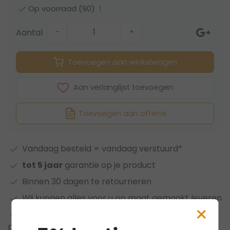
1
Op voorraad (90)
Aantal
-
+
Toevoegen aan winkelwagen
Aan verlanglijst toevoegen
Toevoegen aan offerte
Vandaag besteld = vandaag verstuurd*
tot 5 jaar
garantie op je product
Binnen 30 dagen te retourneren
Wij kunnen alles voor u op maat gemaakt leveren
×
Meer informatie?
Neem contact op over dit
product