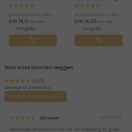
- C23WIT
16,5mm x 16,5mm -
C12WIT
products.more_variants_available
products.more_variants_available
EUR 16,11
EUR 16,63
Excl. btw
Excl. btw
Vergelijk
Vergelijk
Wat onze klanten zeggen
5,0/5
average of 3 review(s)
Schrijf je eigen review
Nieveen
09/03/2024
Mooi hoek led profiel in het wit. De afdekking zit goed