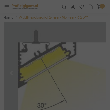
0
Home
Wit LED hoekprofiel 24mm x 19,4mm - C21WIT
Vorige
Volge