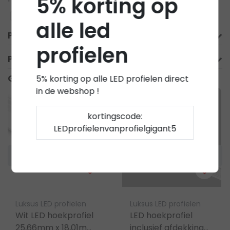
5% korting op
Toevoegen aan vergelijking
alle led
Productomschrijving
profielen
Product informatie
Gerelateerde producten
5% korting op alle LED profielen direct
in de webshop !
kortingscode:
LEDprofielenvanprofielgigant5
Luksus LED profielen
Luksus LED profielen
Wit LED hoekprofiel
LED hoekprofiel
25,66mm x 18,01mm
inclusief afdekking