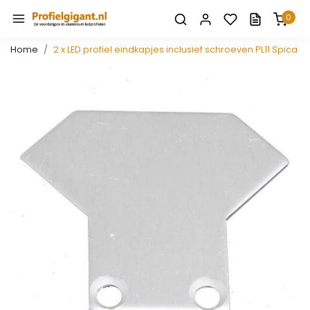
0
Home
2 x LED profiel eindkapjes inclusief schroeven PL11 Spica