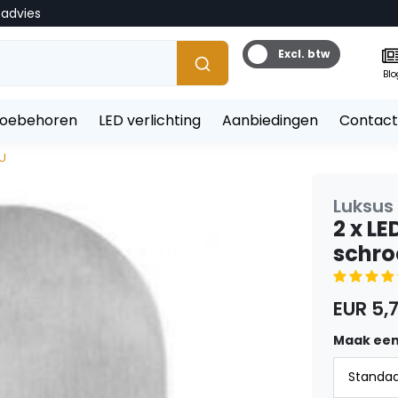
tadvies
Excl. btw
Blo
toebehoren
LED verlichting
Aanbiedingen
Contact
LU
Luksus 
2 x LE
schro
EUR 5,
Maak een