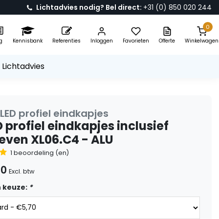
Lichtadvies nodig? Bel direct:
+31 (0) 850 020 244
0
g
Kennisbank
Referenties
Inloggen
Favorieten
Offerte
Winkelwagen
 Lichtadvies
LED profiel eindkapjes
D profiel eindkapjes inclusief
even XL06.C4 - ALU
1 beoordeling (en)
70
Excl. btw
 keuze:
*