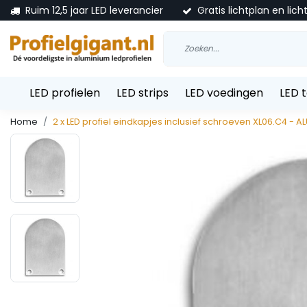
Ruim 12,5 jaar LED leverancier
Gratis lichtplan en lich
LED profielen
LED strips
LED voedingen
LED 
Home
2 x LED profiel eindkapjes inclusief schroeven XL06.C4 - A