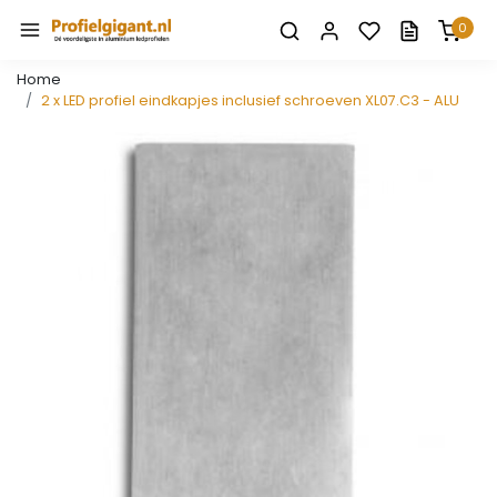
0
Home
2 x LED profiel eindkapjes inclusief schroeven XL07.C3 - ALU
Vorige
Volge