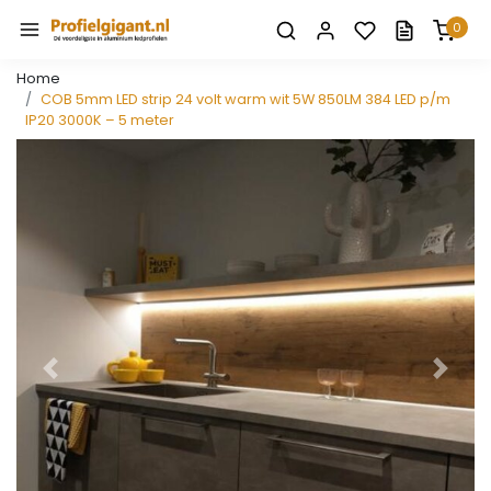
0
Home
COB 5mm LED strip 24 volt warm wit 5W 850LM 384 LED p/m
IP20 3000K – 5 meter
Vorige
Volge