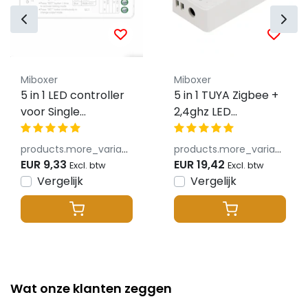
Miboxer
Miboxer
5 in 1 LED controller
5 in 1 TUYA Zigbee +
voor Single
2,4ghz LED
Color/Dual
controller - voor
White/RGB/RGBW/RGBWW/RGBCCT
Single Color/Dual
products.more_variants_available
products.more_variants_available
LED strips 12-24v -
White/RGB/RGBW/RGB
EUR 9,33
EUR 19,42
Excl. btw
Excl. btw
SR5
LED strips 12-24v -
Vergelijk
Vergelijk
SZ5
Wat onze klanten zeggen