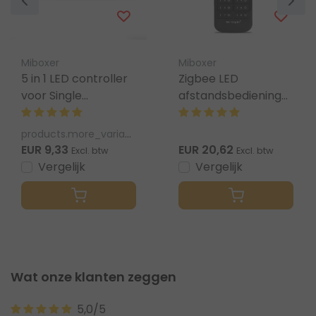
Miboxer
Miboxer
5 in 1 LED controller
Zigbee LED
voor Single
afstandsbediening
Color/Dual
Zwart + wandhouder
White/RGB/RGBW/RGBWW/RGBCCT
– 8 zones – FUT089Z
products.more_variants_available
LED strips 12-24v -
-
EUR 9,33
EUR 20,62
Excl. btw
Excl. btw
SR5
Vergelijk
Vergelijk
Wat onze klanten zeggen
5,0/5