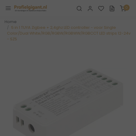
0
Home
5 in 1 TUYA Zigbee + 2,4ghz LED controller - voor Single
Color/Dual White/RGB/RGBW/RGBWW/RGBCCT LED strips 12-24v
- SZ5
Vorige
Volge