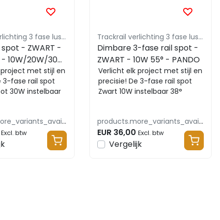
Trackrail verlichting 3 fase lusus - budget vriendelijke railverlichting
Trackrail verlichting 3 fase lusus - budget vriendelijke railverlichting
l spot - ZWART -
Dimbare 3-fase rail spot -
r - 10W/20W/30W
ZWART - 10W 55° - PANDO
MIN -
 project met stijl en
Verlicht elk project met stijl en
e 3-fase rail spot
precisie! De 3-fase rail spot
0/4000K
tot 30W instelbaar
Zwart 10W instelbaar 38°
N combineert kra...
combineert krachtig licht,
nauw...
products.more_variants_available
products.more_variants_available
EUR 36,00
Excl. btw
Excl. btw
jk
Vergelijk