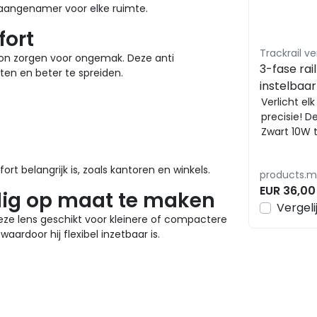
aangenamer voor elke ruimte.
fort
htbron zorgen voor ongemak. Deze anti
3-fase rai
ten en beter te spreiden.
instelbaa
38° - JAS
Verlicht elk
precisie! D
2700/300
Zwart 10W 
38° - JASMI
t belangrijk is, zoals kantoren en winkels.
EUR 36,00
ig op maat te maken
Vergeli
e lens geschikt voor kleinere of compactere
aardoor hij flexibel inzetbaar is.