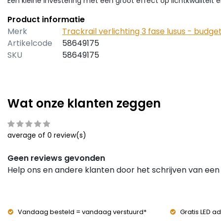
Een kleine investering met een groot effect op lichtkwaliteit e
Product informatie
Merk
Trackrail verlichting 3 fase lusus - budget
Artikelcode
58649175
SKU
58649175
Wat onze klanten zeggen
average of 0 review(s)
Geen reviews gevonden
Help ons en andere klanten door het schrijven van een
Vandaag besteld = vandaag verstuurd*
Gratis LED ad