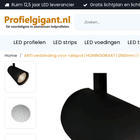
Ruim 12,5 jaar LED leverancier
Gratis lichtplan en lich
LED profielen
LED strips
LED voedingen
LED 
Home
ANTI verblinding voor railspot | HONINGGRAAT | Ø80mm | 1