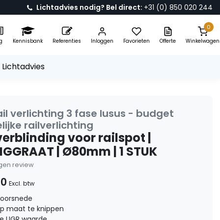
Lichtadvies nodig? Bel direct:
+31 (0) 850 020 244
0
g
Kennisbank
Referenties
Inloggen
Favorieten
Offerte
Winkelwagen
 Lichtadvies
il verlichting 3 fase lusus - budget
lijke railverlichting
erblinding voor railspot |
GGRAAT | Ø80mm | 1 STUK
eigen review
50
Excl. btw
oorsnede
op maat te knippen
de UGR waarde