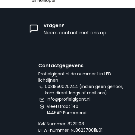
binnenlopen
Vragen?
Neem contact met ons op
Contactgegevens
Profielgigant.nl de nummer 1 in LED
lichtlijnen
0031850020244 (indien geen gehoor,
kom direct langs of mail ons)
info@profielgigant.nl
Vleetstraat 14b
1446AP Purmerend
KvK Nummer: 82211108
BTW-nummer: NL862378011B01