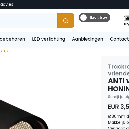
tadvies
Excl. btw
Blo
toebehoren
LED verlichting
Aanbiedingen
Contact
 STUK
Trackra
vriende
ANTI v
HONIN
Schrijf je 
EUR 3,
Ø80mm d
Makkelijk 
Verlaagt 