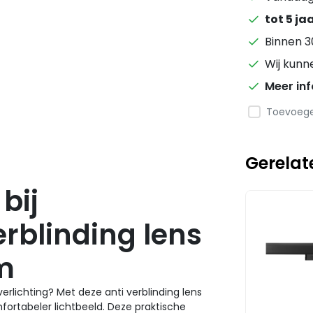
tot 5 ja
Binnen 3
Wij kunn
Meer in
Toevoegen
Gerelat
bij
verblinding lens
m
ilverlichting? Met deze anti verblinding lens
fortabeler lichtbeeld. Deze praktische