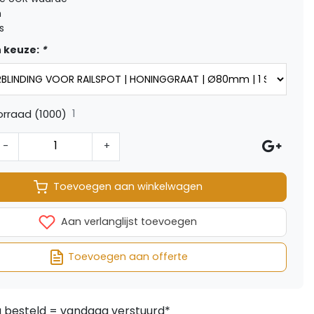
m
s
 keuze:
*
1
rraad (1000)
-
+
Toevoegen aan winkelwagen
Aan verlanglijst toevoegen
Toevoegen aan offerte
besteld = vandaag verstuurd*