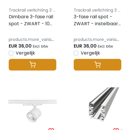
Trackrail verlichting 3 fase lusus - budget vriendelijke railverlichting
Trackrail verlichting 3 fase lusus - budget vriendelijke railverlichting
Dimbare 3-fase rail
3-fase rail spot -
spot - ZWART - 10W
ZWART - instelbaar
55° - PANDO
- 10W/20W/30W 38°
- JASMIN -
products.more_variants_available
products.more_variants_available
2700/3000/4000K
EUR 36,00
EUR 36,00
Excl. btw
Excl. btw
Vergelijk
Vergelijk