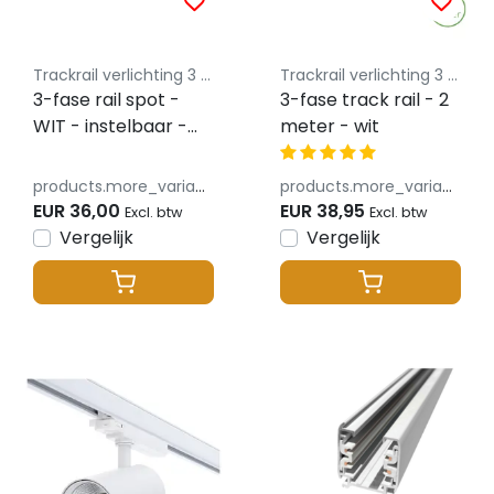
Trackrail verlichting 3 fase lusus - budget vriendelijke railverlichting
Trackrail verlichting 3 fase lusus - budget vriendelijke railverlichting
3-fase rail spot -
3-fase track rail - 2
WIT - instelbaar -
meter - wit
10W/20W/30W 38° -
JASMIN -
products.more_variants_available
products.more_variants_available
2700/3000/4000K
EUR 36,00
EUR 38,95
Excl. btw
Excl. btw
Vergelijk
Vergelijk