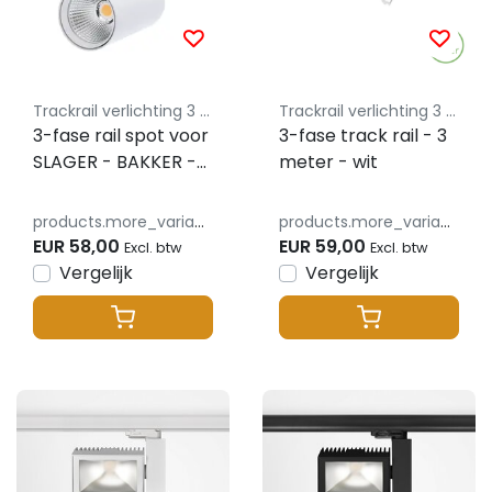
Trackrail verlichting 3 fase lusus - budget vriendelijke railverlichting
Trackrail verlichting 3 fase lusus - budget vriendelijke railverlichting
3-fase rail spot voor
3-fase track rail - 3
SLAGER - BAKKER -
meter - wit
VISWINKEL - WIT -
instelbaar -
products.more_variants_available
products.more_variants_available
10W/20W/30W 38° -
EUR 58,00
EUR 59,00
Excl. btw
Excl. btw
ROSA RETAIL FOOD -
Vergelijk
Vergelijk
2700/3000/4000K