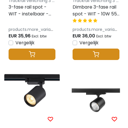
Trackrail verlichting 3 fase lusus - budget vriendelijke railverlichting
Trackrail verlichting 3 fase lusus - budget vriendelijke railverlichting
3-fase rail spot -
Dimbare 3-fase rail
WIT - instelbaar -
spot - WIT - 10W 55°
10W/20W/30W 38° -
- PANDO
ROSA -
products.more_variants_available
products.more_variants_available
2700/3000/4000K
EUR 35,96
EUR 36,00
Excl. btw
Excl. btw
Vergelijk
Vergelijk