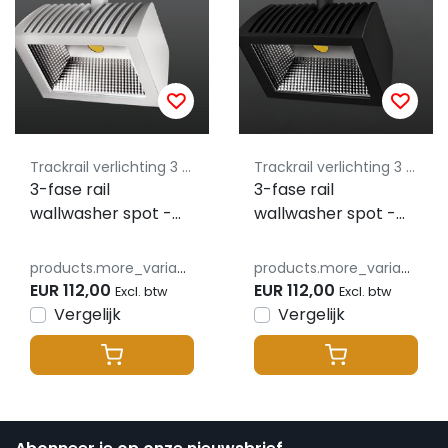
Trackrail verlichting 3 fase lusus - budget vriendelijke railverlichting
Trackrail verlichting 3 fase lusus - budget vriendelijke railverlichting
3-fase rail
3-fase rail
wallwasher spot -
wallwasher spot -
WIT - 32W 70° -
ZWART - 32W 70° -
OLLIE WALLWASHER
OLLIE WALLWASHER
products.more_variants_available
products.more_variants_available
EUR 112,00
EUR 112,00
Excl. btw
Excl. btw
Vergelijk
Vergelijk