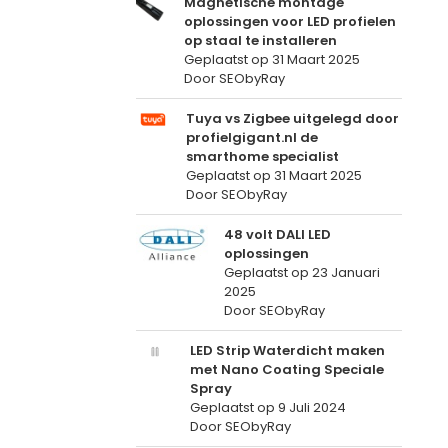
Magnetische montage
oplossingen voor LED profielen
op staal te installeren
Geplaatst op
31 Maart 2025
Door SEObyRay
Tuya vs Zigbee uitgelegd door
profielgigant.nl de
smarthome specialist
Geplaatst op
31 Maart 2025
Door SEObyRay
48 volt DALI LED
oplossingen
Geplaatst op
23 Januari
2025
Door SEObyRay
LED Strip Waterdicht maken
met Nano Coating Speciale
Spray
Geplaatst op
9 Juli 2024
Door SEObyRay