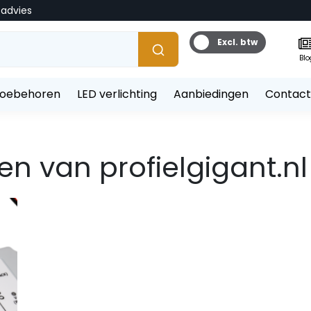
tadvies
Excl. btw
Blo
toebehoren
LED verlichting
Aanbiedingen
Contact
nen van profielgigant.nl