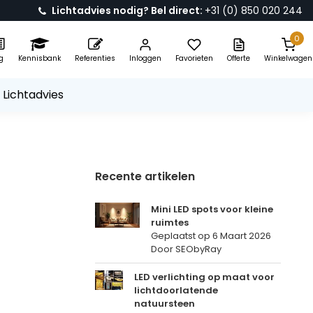
Lichtadvies nodig? Bel direct:
+31 (0) 850 020 244
0
g
Kennisbank
Referenties
Inloggen
Favorieten
Offerte
Winkelwagen
 Lichtadvies
Recente artikelen
Mini LED spots voor kleine
ruimtes
Geplaatst op
6 Maart 2026
Door SEObyRay
LED verlichting op maat voor
lichtdoorlatende
natuursteen