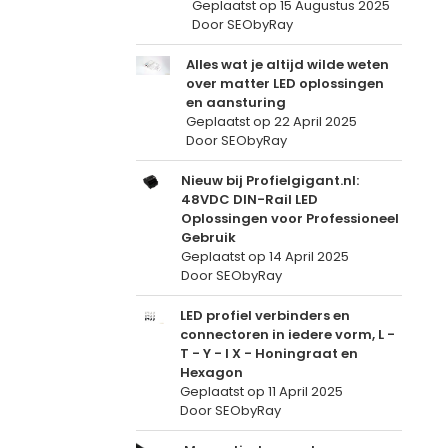
Geplaatst op
15 Augustus 2025
Door SEObyRay
Alles wat je altijd wilde weten
over matter LED oplossingen
en aansturing
Geplaatst op
22 April 2025
Door SEObyRay
Nieuw bij Profielgigant.nl:
48VDC DIN-Rail LED
Oplossingen voor Professioneel
Gebruik
Geplaatst op
14 April 2025
Door SEObyRay
LED profiel verbinders en
connectoren in iedere vorm, L -
T - Y - I X - Honingraat en
Hexagon
Geplaatst op
11 April 2025
Door SEObyRay