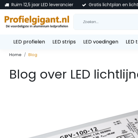
Ruim 12,5 jaar LED leverancier
Gratis lichtplan en lich
LED profielen
LED strips
LED voedingen
LED 
Home
Blog
Blog over LED lichtlij