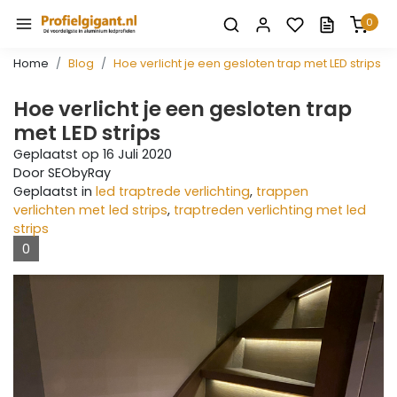
0
Home
Blog
Hoe verlicht je een gesloten trap met LED strips
Hoe verlicht je een gesloten trap
met LED strips
Geplaatst op
16 Juli 2020
Door SEObyRay
Geplaatst in
led traptrede verlichting
,
trappen
verlichten met led strips
,
traptreden verlichting met led
strips
0