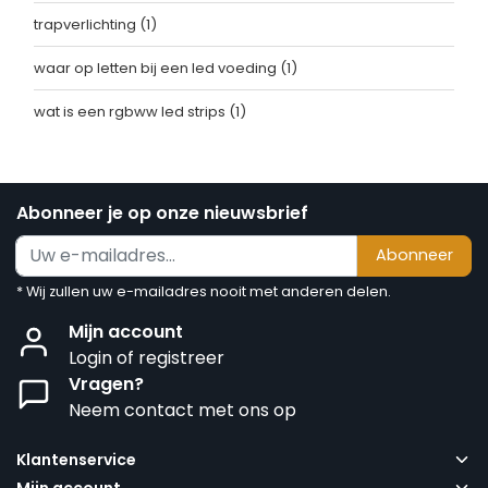
trapverlichting
(1)
waar op letten bij een led voeding
(1)
wat is een rgbww led strips
(1)
Abonneer je op onze nieuwsbrief
Abonneer
* Wij zullen uw e-mailadres nooit met anderen delen.
Mijn account
Login of registreer
Vragen?
Neem contact met ons op
Klantenservice
Mijn account