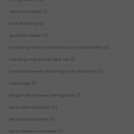
fase aansnijding
(1)
fase afsnijding
(1)
geaarde stekker
(1)
hanglamp maken met led strips en led profielen
(1)
hoe lang mag een LED strip zijn
(1)
hoe plaats je een afdekking in een led profiel
(1)
hue bridge
(1)
langste led profielen verkrijgbaar
(1)
led profiel ophangen
(2)
led profiel pendelen
(1)
led profielen voor buiten
(1)