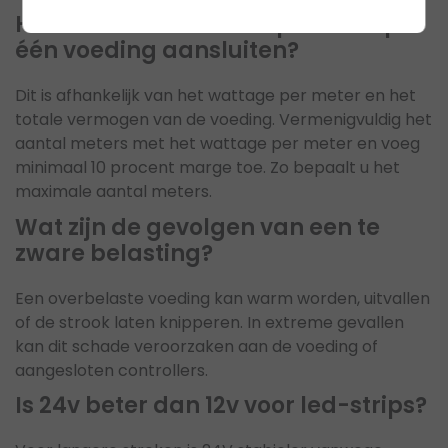
Hoeveel meter led-strip kan ik op
één voeding aansluiten?
Dit is afhankelijk van het wattage per meter en het
totale vermogen van de voeding. Vermenigvuldig het
aantal meters met het wattage per meter en voeg
minimaal 10 procent marge toe. Zo bepaalt u het
maximale aantal meters.
Wat zijn de gevolgen van een te
zware belasting?
Een overbelaste voeding kan warm worden, uitvallen
of de strook laten knipperen. In extreme gevallen
kan dit schade veroorzaken aan de voeding of
aangesloten controllers.
Is 24v beter dan 12v voor led-strips?