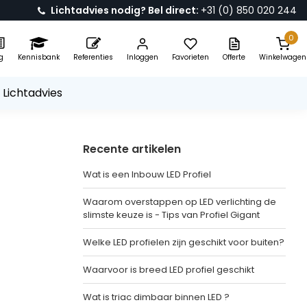
Lichtadvies nodig? Bel direct:
+31 (0) 850 020 244
0
g
Kennisbank
Referenties
Inloggen
Favorieten
Offerte
Winkelwagen
 Lichtadvies
Recente artikelen
Wat is een Inbouw LED Profiel
Waarom overstappen op LED verlichting de
slimste keuze is - Tips van Profiel Gigant
Welke LED profielen zijn geschikt voor buiten?
Waarvoor is breed LED profiel geschikt
Wat is triac dimbaar binnen LED ?