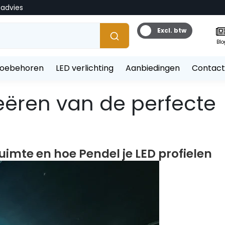
tadvies
Excl. btw
Blo
toebehoren
LED verlichting
Aanbiedingen
Contact
reëren van de perfecte
ruimte en hoe Pendel je LED profielen