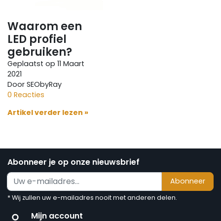
Waarom een
LED profiel
gebruiken?
Geplaatst op
11 Maart
2021
Door SEObyRay
0 Reacties
Artikel verder lezen »
Abonneer je op onze nieuwsbrief
Abonneer
* Wij zullen uw e-mailadres nooit met anderen delen.
Mijn account