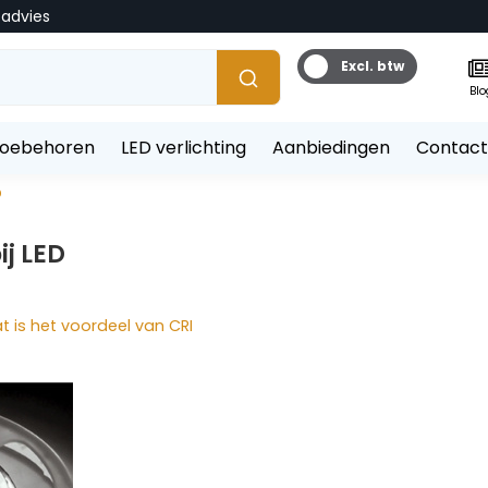
tadvies
Excl. btw
Blo
toebehoren
LED verlichting
Aanbiedingen
Contact
D
j LED
t is het voordeel van CRI