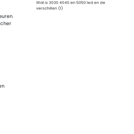
Wat is 3030 4040 en 5050 led en de
verschillen
(1)
leuren
scher
en