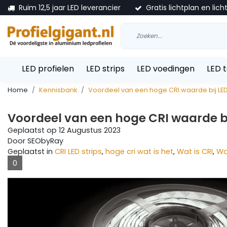
Ruim 12,5 jaar LED leverancier
Gratis lichtplan en lich
LED profielen
LED strips
LED voedingen
LED 
Home
Kennisbank
Voordeel van een hoge CRI waarde bij LE
Voordeel van een hoge CRI waarde bi
Geplaatst op
12 Augustus 2023
Door SEObyRay
Geplaatst in
CRI LED strips
,
hoge cri wat is het
,
Wat is CRI
,
Wa
0