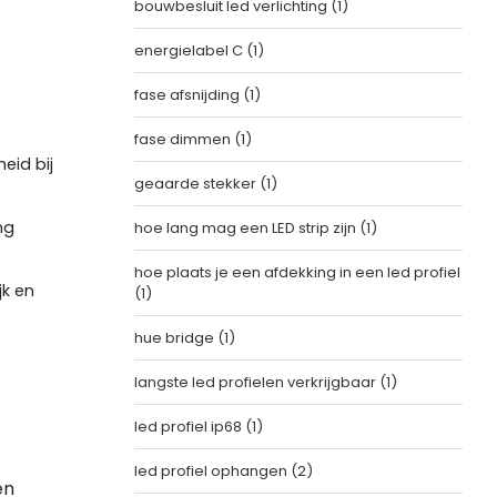
bouwbesluit led verlichting
(1)
energielabel C
(1)
fase afsnijding
(1)
fase dimmen
(1)
eid bij
geaarde stekker
(1)
ng
hoe lang mag een LED strip zijn
(1)
hoe plaats je een afdekking in een led profiel
jk en
(1)
hue bridge
(1)
langste led profielen verkrijgbaar
(1)
led profiel ip68
(1)
led profiel ophangen
(2)
en