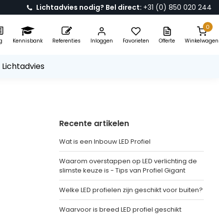
Lichtadvies nodig? Bel direct:
+31 (0) 850 020 244
0
g
Kennisbank
Referenties
Inloggen
Favorieten
Offerte
Winkelwagen
 Lichtadvies
Recente artikelen
Wat is een Inbouw LED Profiel
Waarom overstappen op LED verlichting de
slimste keuze is - Tips van Profiel Gigant
Welke LED profielen zijn geschikt voor buiten?
Waarvoor is breed LED profiel geschikt