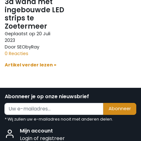
3d wand met
ingebouwde LED
strips te
Zoetermeer
Geplaatst op
20 Juli
2023
Door SEObyRay
0 Reacties
Artikel verder lezen »
Abonneer je op onze nieuwsbrief
Abonneer
* Wij zullen uw e-mailadres nooit met anderen delen.
Mijn account
Login of registreer