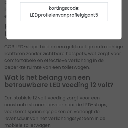
beschadiging en vocht, en verbeteren de
kortingscode:
lichtverspreiding. Ze maken de verlichting duurzaam
LEDprofielenvanprofielgigant5
en onderhoudsvriendelijk.
Hoe draagt het gebruik van COB
LED strips bij aan de verlichting?
COB LED-strips bieden een gelijkmatige en krachtige
lichtbron zonder zichtbare hotspots, wat zorgt voor
comfortabele en effectieve verlichting in de
beperkte ruimte van een toiletwagen.
Wat is het belang van een
betrouwbare LED voeding 12 volt?
Een stabiele 12 volt voeding zorgt voor een
constante stroomtoevoer naar de LED-strips,
voorkomt spanningspieken en verlengt de
levensduur van het verlichtingssysteem in de
mobiele toiletwagen.