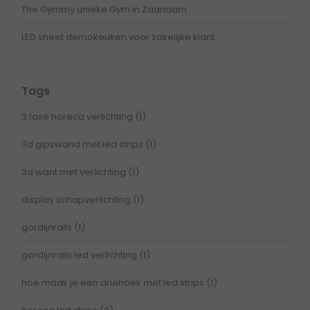
The Gymmy unieke Gym in Zaandam
LED sheet demokeuken voor zakelijke klant
Tags
3 fase horeca verlichting
(1)
3d gipswand met led strips
(1)
3d want met verlichting
(1)
display schapverlichting
(1)
gordijnrails
(1)
gordijnrails led verlichting
(1)
hoe maak je een driehoek met led strips
(1)