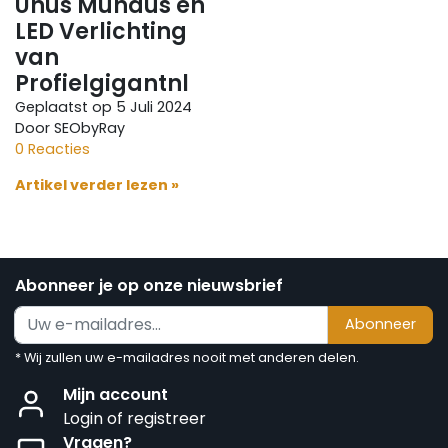
Unus Mundus en
LED Verlichting
van
Profielgigantnl
Geplaatst op
5 Juli 2024
Door SEObyRay
0 Reacties
Artikel verder lezen »
Abonneer je op onze nieuwsbrief
Abonneer
* Wij zullen uw e-mailadres nooit met anderen delen.
Mijn account
Login of registreer
Vragen?