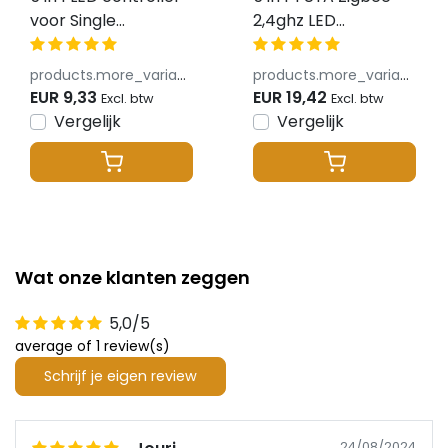
voor Single
2,4ghz LED
Color/Dual
controller - voor
White/RGB/RGBW/RGBWW/RGBCCT
Single Color/Dual
products.more_variants_available
products.more_variants_available
LED strips 12-24v -
White/RGB/RGBW/RGB
EUR 9,33
EUR 19,42
Excl. btw
Excl. btw
SR5
LED strips 12-24v -
Vergelijk
Vergelijk
SZ5
Wat onze klanten zeggen
5,0/5
average of 1 review(s)
Schrijf je eigen review
24/08/2024