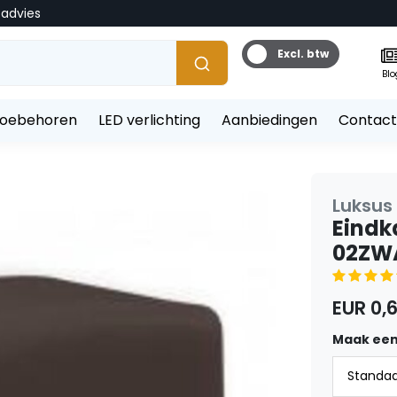
tadvies
Excl. btw
Blo
toebehoren
LED verlichting
Aanbiedingen
Contact
Luksus 
Eindk
02ZW
EUR 0,
Maak een