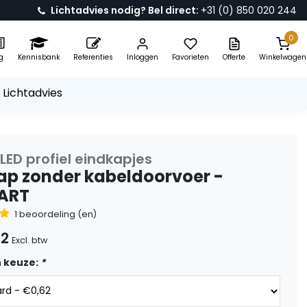
Lichtadvies nodig? Bel direct:
+31 (0) 850 020 244
0
g
Kennisbank
Referenties
Inloggen
Favorieten
Offerte
Winkelwagen
 Lichtadvies
LED profiel eindkapjes
ap zonder kabeldoorvoer -
ART
1 beoordeling (en)
62
Excl. btw
 keuze:
*