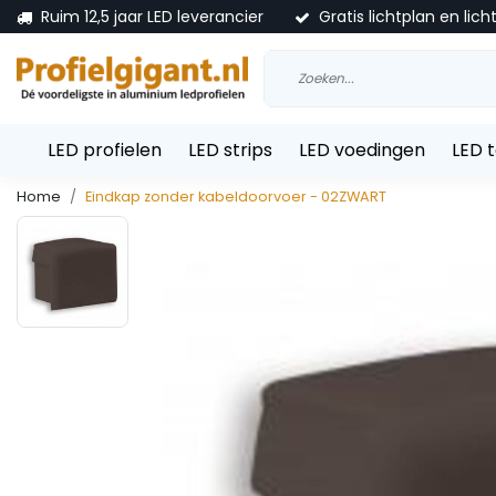
Ruim 12,5 jaar LED leverancier
Gratis lichtplan en lich
LED profielen
LED strips
LED voedingen
LED 
Home
Eindkap zonder kabeldoorvoer - 02ZWART