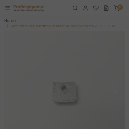
0
Home
Set van twee eindkap met kabeldoorvoer t.b.v. STUC200
Vorige
Volge