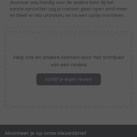
doorvoer was handig voor de andere kant. Bij het
eerste aanzetten zag je meteen geen open eind meer
en bleef er niks uitsteken, en na een uurtje monteren
zat alles nog precies zoals bedoeld. Nuchter bekeken
doet dit setje gewoon wat het moet doen en dat is
precies waar ik op hoopte.
Help ons en andere klanten door het schrijven
van een review
Schrijf je eigen review
Abonneer je op onze nieuwsbrief