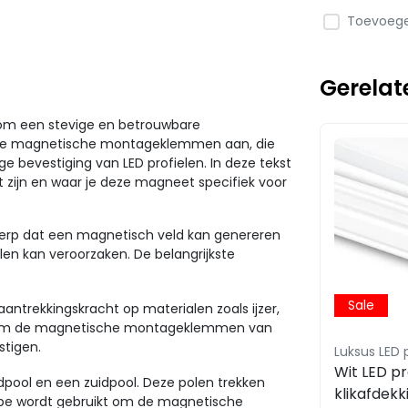
Toevoegen
Gerelat
el om een stevige en betrouwbare
dige magnetische montageklemmen aan, die
e bevestiging van LED profielen. In deze tekst
zijn en waar je deze magneet specifiek voor
rp dat een magnetisch veld kan genereren
en kan veroorzaken. De belangrijkste
Sale
ntrekkingskracht op materialen zoals ijzer,
jk om de magnetische montageklemmen van
stigen.
Luksus LED 
Wit LED pro
pool en een zuidpool. Deze polen trekken
klikafdekk
incipe wordt gebruikt om de magnetische