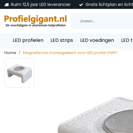
Ruim 12,5 jaar LED leverancier
Gratis lichtplan en lich
LED profielen
LED strips
LED voedingen
LED 
Home
Magnetische montageklem voor LED profiel 01WIT