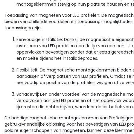
montageklemmen stevig op hun plaats te houden en te
Toepassing van magneten voor LED profielen: De magnetisc
bieden verschillende voordelen en toepassingsmogelijkheden v
toepassingen zijn:
Eenvoudige installatie: Dankzij de magnetische eigen
installeren van LED profielen een fluitje van een cent. 
oppervlakken bevestigen zonder dat er extra gereedschap
en moeite tijdens het installatieproces.
Flexibiliteit: De magnetische montageklemmen bieden een
aanpassen of verplaatsen van LED profielen. Omdat ze n
eenvoudig de positie van de profielen wijzigen of ze verw
Schadevrij: Een ander voordeel van de magnetische m
veroorzaken aan de LED profielen of het oppervlak waarop
lijmresten die achterblijven, waardoor de esthetiek van de
De handige magnetische montageklemmen van Profielgigant.
gebruiksvriendelijke oplossing voor het bevestigen van LED pro
polaire eigenschappen van magneten, kunnen deze klemmen g