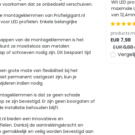
6,47mm -
Wit LED pro
 voorkomen dat ze onbedoeld verschuiven.
maximale L
van 12,4mm.
he montageklemmen van Profielgigant.nl
leveren wij
oor LED profielen. Enkele belangrijke
een klika...
EUR 7,98
schappen van de montageklemmen is het
Je kunt ze moeiteloos aan metalen
EUR 8,88
 of schroeven nodig zijn. Dit bespaart tijd
Vergeli
 grote mate van flexibiliteit bij het
iet permanent vastgezet zijn, kun je
ijderen indien nodig.
ontageklemmen is dat ze geen schade
 ze zijn bevestigd. Er zijn geen boorgaten of
 installatie behouden blijft.
nl bieden een innovatieve en
fielen. Dankzij de aantrekkingskracht en
emakkelijk en veilig worden bevestigd aan