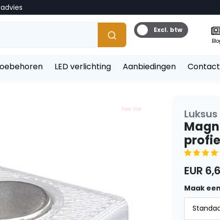
tadvies
Excl. btw
Blo
toebehoren
LED verlichting
Aanbiedingen
Contact
Luksus
Magne
profie
EUR 6,
Maak een