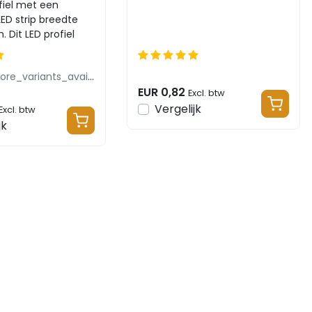
 01WIT
fiel met een
ED strip breedte
 Dit LED profiel
 in 1 of 2 meter met
products.more_variants_available
EUR 0,82
Excl. btw
Vergelijk
Excl. btw
jk