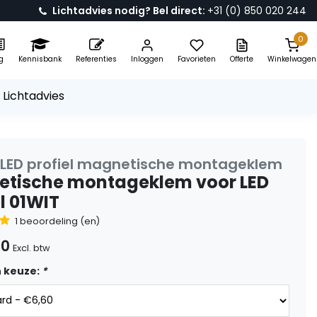
Lichtadvies nodig? Bel direct:
+31 (0) 850 020 244
0
g
Kennisbank
Referenties
Inloggen
Favorieten
Offerte
Winkelwagen
 Lichtadvies
 LED profiel magnetische montageklem
tische montageklem voor LED
l 01WIT
1 beoordeling (en)
60
Excl. btw
 keuze:
*