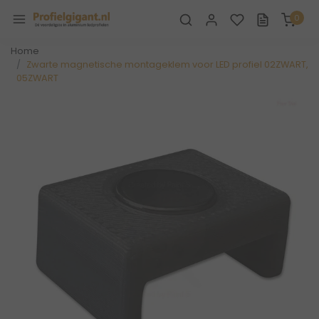
0
Home
Zwarte magnetische montageklem voor LED profiel 02ZWART,
05ZWART