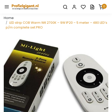
0
Home
LED strip COB Warm Wit 2700K – 9W IP20 – 5 meter – 480 LED’s
p/m complete set PRO
Vorige
Volge