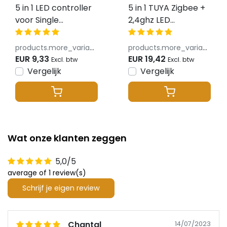
5 in 1 LED controller
5 in 1 TUYA Zigbee +
voor Single
2,4ghz LED
Color/Dual
controller - voor
White/RGB/RGBW/RGBWW/RGBCCT
Single Color/Dual
products.more_variants_available
products.more_variants_available
LED strips 12-24v -
White/RGB/RGBW/RGB
EUR 9,33
EUR 19,42
Excl. btw
Excl. btw
SR5
LED strips 12-24v -
Vergelijk
Vergelijk
SZ5
Wat onze klanten zeggen
5,0/5
average of 1 review(s)
Schrijf je eigen review
Chantal
14/07/2023